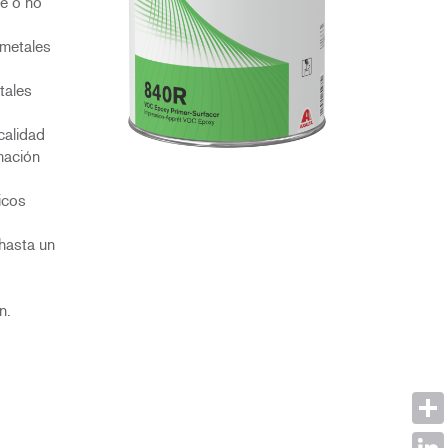
e o no
metales
tales
calidad
mación
icos
 hasta un
n.
Shar