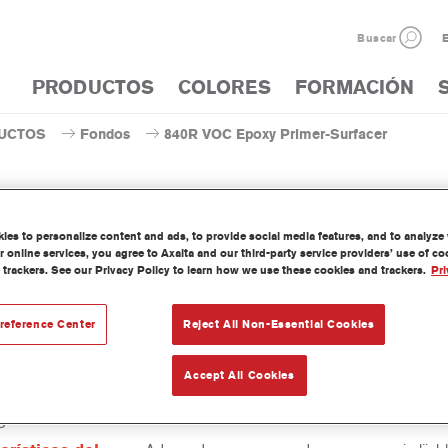
Buscar
E
PRODUCTOS
COLORES
FORMACIÓN
UCTOS
Fondos
840R VOC Epoxy Primer-Surfacer
es to personalize content and ads, to provide social media features, and to analyze w
 online services, you agree to Axalta and our third-party service providers’ use of c
840R VOC Epoxy Prim
 trackers. See our Privacy Policy to learn how we use these cookies and trackers.
Pri
reference Center
Reject All Non-Essential Cookies
xy Primer-Surfacer 840R Off White es un aparejo-imprimación 2K v
de epoxi, libre de cromatos de zinc, que cumple la legislación VOC.
Accept All Cookies
aordinaria adherencia y resistencia a la corrosión, y cumple los requ
ación de ciertos fabricantes de automóviles.