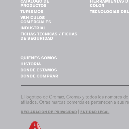
CATÁLOGO DE
HERRAMIENTAS D
PRODUCTOS
COLOR
TURISMOS
TECNOLOGIAS DEL
VEHICULOS
COMERCIALES
INDUSTRIAL
FICHAS TÉCNICAS / FICHAS
DE SEGURIDAD
QUIENES SOMOS
HISTORIA
DÓNDE ESTAMOS
DÓNDE COMPRAR
El logotipo de Cromax, Cromax y todos los nombres de 
afiliados. Otras marcas comerciales pertenecen a sus re
|
DECLARACIÓN DE PRIVACIDAD
ENTIDAD LEGAL