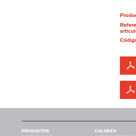
Produc
Refere
artícu
Código
PRODUCTOS
COLORES