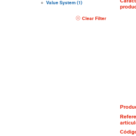
Caract
Value System
(1)
produ
Clear Filter
Produc
Refere
artícu
Código