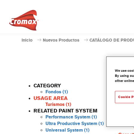
Inicio
Nuevos Productos
CATÁLOGO DE PROD
We use cooki
By using our
other online
CATEGORY
Fondos
(1)
Cookie P
USAGE AREA
Turismos
(1)
VOC Epo
RELATED PAINT SYSTEM
a base 
Performance System
(1)
una extr
Ultra Productive System
(1)
homolog
Universal System
(1)