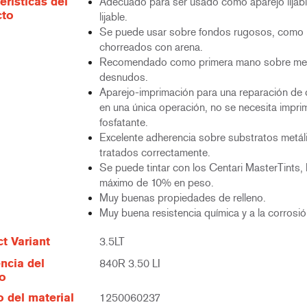
erísticas del
Adecuado para ser usado como aparejo lijabl
cto
lijable.
Se puede usar sobre fondos rugosos, como 
chorreados con arena.
Recomendado como primera mano sobre me
desnudos.
Aparejo-imprimación para una reparación de 
en una única operación, no se necesita impri
fosfatante.
Excelente adherencia sobre substratos metál
tratados correctamente.
Se puede tintar con los Centari MasterTints,
máximo de 10% en peso.
Muy buenas propiedades de relleno.
Muy buena resistencia química y a la corrosió
t Variant
3.5LT
ncia del
840R 3.50 LI
lo
 del material
1250060237