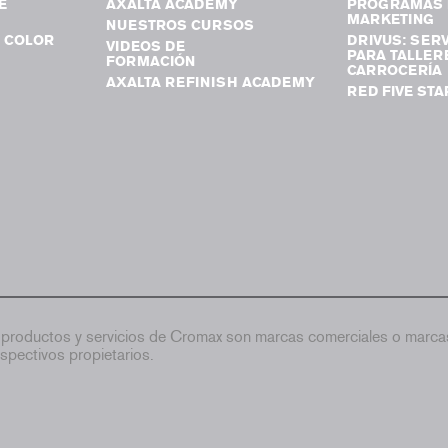
E
AXALTA ACADEMY
PROGRAMAS 
MARKETING
NUESTROS CURSOS
 COLOR
DRIVUS: SERV
VIDEOS DE
PARA TALLER
FORMACIÓN
CARROCERÍA
AXALTA REFINISH ACADEMY
RED FIVE STA
productos y servicios de Cromax son marcas comerciales o marcas
spectivos propietarios.