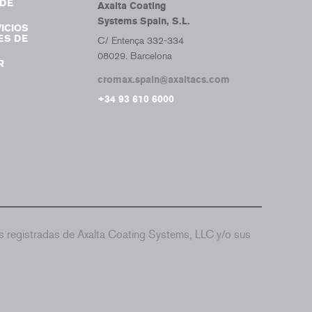
DE
Axalta Coating
Systems Spain, S.L.
ICIOS
ES DE
C/ Entença 332-334
08029. Barcelona
R
cromax.spain@axaltacs.com
+34 93 610 6000
 registradas de Axalta Coating Systems, LLC y/o sus