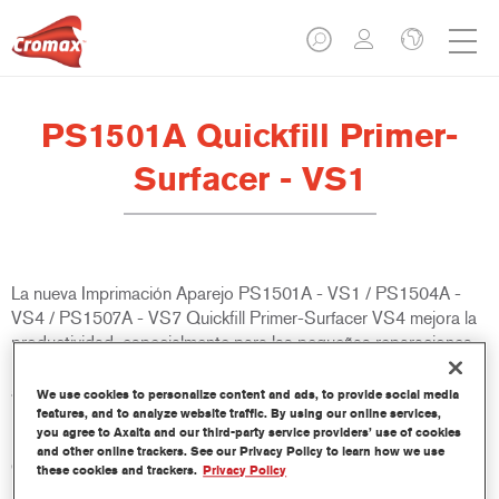
PS1501A Quickfill Primer-
Surfacer - VS1
La nueva Imprimación Aparejo PS1501A - VS1 / PS1504A -
VS4 / PS1507A - VS7 Quickfill Primer-Surfacer VS4 mejora la
productividad, especialmente para las pequeñas reparaciones.
El proceso de reparación se acorta considerablemente gracias
a la reducción de los pasos del proceso, su sencilla aplicación
We use cookies to personalize content and ads, to provide social media
universal y secado rápido. El producto está diseñado para
features, and to analyze website traffic. By using our online services,
you agree to Axalta and our third-party service providers’ use of cookies
mejorar los procesos de trabajo rápidos y puede utilizarse
and other online trackers. See our Privacy Policy to learn how we use
directamente sobre metal desnudo y los sustratos plásticos
these cookies and trackers.
Privacy Policy
más comunes durante una reparación. El innovador PS150xA