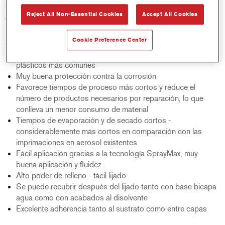
Quickfill Primer-Surfacer ayuda a los talleres a ser más
Reject All Non-Essential Cookies
Accept All Cookies
eficientes, rentables y sostenibles.
Cookie Preference Center
Características del producto
Aplicación directa sobre todos los sustratos metálicos y
plásticos más comunes
Muy buena protección contra la corrosión
Favorece tiempos de proceso más cortos y reduce el
número de productos necesarios por reparación, lo que
conlleva un menor consumo de material
Tiempos de evaporación y de secado cortos -
considerablemente más cortos en comparación con las
imprimaciones en aerosol existentes
Fácil aplicación gracias a la tecnología SprayMax, muy
buena aplicación y fluidez
Alto poder de relleno - fácil lijado
Se puede recubrir después del lijado tanto con base bicapa
agua como con acabados al disolvente
Excelente adherencia tanto al sustrato como entre capas