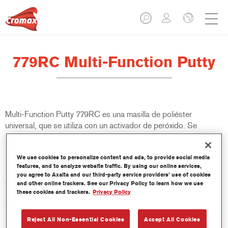
779RC Multi-Function Putty
Multi-Function Putty 779RC es una masilla de poliéster
universal, que se utiliza con un activador de peróxido. Se
recomienda su uso en aplicaciones sobre diferentes substratos,
incluyendo metal desnudo, aluminio, acero galvanizado,
We use cookies to personalize content and ads, to provide social media
poliéster reforzado con fibra de vidrio y numerosos acabados
features, and to analyze website traffic. By using our online services,
OEM y fondos Cromax. Diseñada para utilizarse con el
you agree to Axalta and our third-party service providers’ use of cookies
dispensador 767R.
and other online trackers. See our Privacy Policy to learn how we use
these cookies and trackers.
Privacy Policy
Características del producto
Permite un fácil lijado y logra un acabado uniforme.
Reject All Non-Essential Cookies
Accept All Cookies