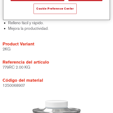
Estructura fina y homogénea.
Muy buena adherencia sobre acero desnudo.
Cookie Preference Center
Opciones de secado flexibles, incluyendo IR, incluso con
substratos galvanizados.
Relleno fácil y rápido.
Mejora la productividad.
Product Variant
2KG
Referencia del artículo
779RC 2.00 KG
Código del material
1250068907