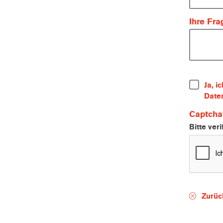
Ihre Fr
Ja, i
Date
Captcha
Bitte ver
Zurüc