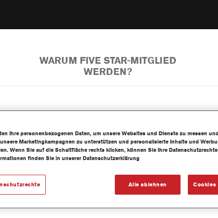
WARUM FIVE STAR-MITGLIED
WERDEN?
iten Ihre personenbezogenen Daten, um unsere Websites und Dienste zu messen un
 unsere Marketingkampagnen zu unterstützen und personalisierte Inhalte und Werb
llen. Wenn Sie auf die Schaltfläche rechts klicken, können Sie Ihre Datenschutzrech
ormationen finden Sie in unserer Datenschutzerklärung
enschutzrechte
Alle ablehnen
Cookies 
SETZEN SIE SICH MIT FIVE 