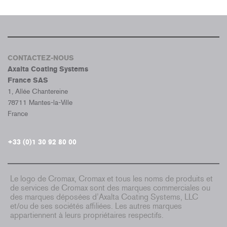
CONTACTEZ-NOUS
Axalta Coating Systems
France SAS
1, Allée Chantereine
78711 Mantes-la-Ville
France
+33 (0)1 30 92 80 00
Le logo de Cromax, Cromax et tous les noms de produits et
de services de Cromax sont des marques commerciales ou
des marques déposées d’Axalta Coating Systems, LLC
et/ou de ses sociétés affiliées. Les autres marques
appartiennent à leurs propriétaires respectifs.