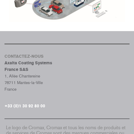
CONTACTEZ-NOUS
Axalta Coating Systems
France SAS
1, Allée Chantereine
78711 Mantes-la-Ville
France
+33 (0)1 30 92 80 00
Le logo de Cromax, Cromax et tous les noms de produits et
de services de Cromax sont des marques commerciales ou