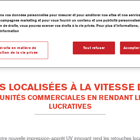
ons vos données personnelles pour mesurer et pour améliorer nos sites et nos servic
os campagnes marketing et pour vous fournir un contenu et une publicité personnalisé
n de droite, vous pouvez exercer vos droits à la vie privée. Pour plus d’informations
information
ession-Apprêt UV hautement pr...
droits en matière de
Tout refuser
Accepter
ction de la vie privée
 LOCALISÉES À LA VITESSE D
UNITÉS COMMERCIALES EN RENDANT LE
LUCRATIVES
re nouvelle impression-apprêt UV innovant rend les retouches local