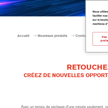
Nous utilis
faciliter n
sur le bouto
mentions d’
Accueil
Nouveaux produits
Cromax PS1420 Impr
Vos 
prote
RETOUCHES
CRÉEZ DE NOUVELLES OPPORT
Avec un temps de séchage d'une minute seulement, not