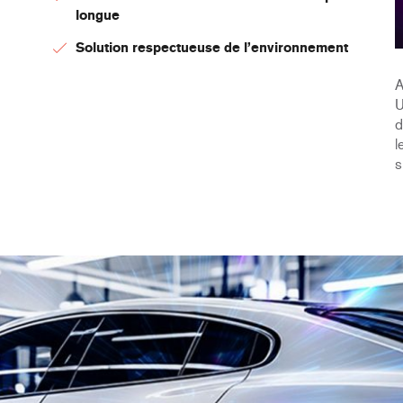
longue
Solution respectueuse de l’environnement
A
U
d
l
s