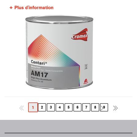
Plus d'information
1
2
3
4
5
6
7
8
9