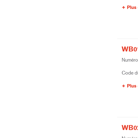
Plus 
WB01
Numéro 
Code du
Plus 
WB02