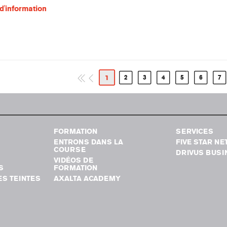
d'information
1
2
3
4
5
6
7
FORMATION
SERVICES
ENTRONS DANS LA
FIVE STAR N
COURSE
DRIVUS BUSI
VIDÉOS DE
S
FORMATION
S TEINTES
AXALTA ACADEMY