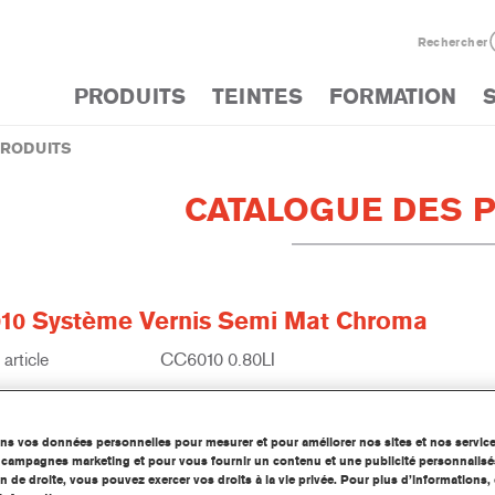
Rechercher
PRODUITS
TEINTES
FORMATION
PRODUITS
CATALOGUE DES 
10 Système Vernis Semi Mat Chroma
article
CC6010 0.80LI
 produit
1250029679
ons vos données personnelles pour mesurer et pour améliorer nos sites et nos servic
d'information
os campagnes marketing et pour vous fournir un contenu et une publicité personnalisé
n de droite, vous pouvez exercer vos droits à la vie privée. Pour plus d’informations