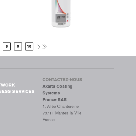
8
9
10
CONTACTEZ-NOUS
ETWORK
Axalta Coating
NESS SERVICES
Systems
France SAS
1, Allée Chantereine
78711 Mantes-la-Ville
France