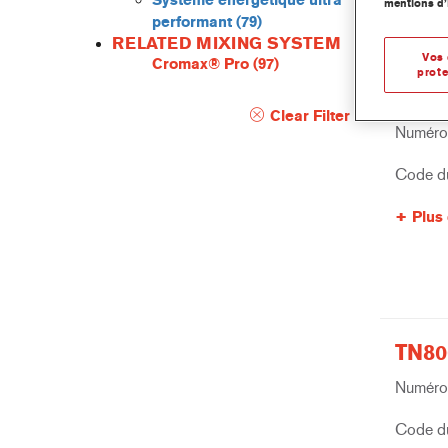
Système énergétique ultra
mentions d’
performant
(79)
RELATED MIXING SYSTEM
Vos 
Cromax® Pro
(97)
prote
CC60
Clear Filter
Numéro 
Code du
Plus 
TN80
Numéro 
Code du