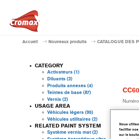
Accueil
Nouveaux produits
CATALOGUE DES 
CATEGORY
Activateurs
(1)
Diluants
(3)
Produits annexes
(4)
CC60
Teintes de base
(87)
Vernis
(2)
Numéro 
USAGE AREA
Véhicules légers
(95)
Code du
Véhicules utilitaires
(2)
Nous utilis
RELATED PAINT SYSTEM
Plus 
faciliter n
Système vernis mat
(2)
sur le bouto