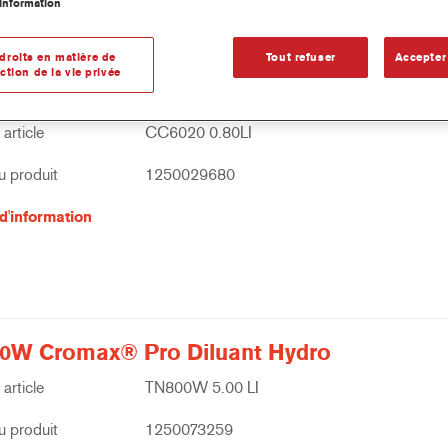
information
droits en matière de
Tout refuser
Accepter
ction de la vie privée
20 Système Vernis Mat Chroma
article
CC6020 0.80LI
 produit
1250029680
d'information
0W Cromax® Pro Diluant Hydro
article
TN800W 5.00 LI
 produit
1250073259