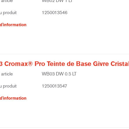
article
WB02 DW 1 LT
 produit
1250013546
d'information
 Cromax® Pro Teinte de Base Givre Cristal
article
WB03 DW 0.5 LT
 produit
1250013547
d'information