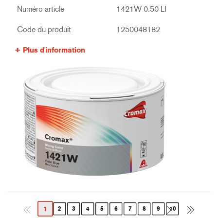
Numéro article
1421W 0.50 LI
Code du produit
1250048182
Plus d'information
1
2
3
4
5
6
7
8
9
10