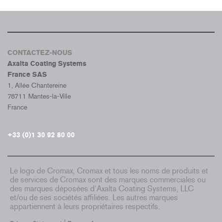
CONTACTEZ-NOUS
Axalta Coating Systems
France SAS
1, Allée Chantereine
78711 Mantes-la-Ville
France
+33 (0)1 30 92 80 00
Le logo de Cromax, Cromax et tous les noms de produits et
de services de Cromax sont des marques commerciales ou
des marques déposées d’Axalta Coating Systems, LLC
et/ou de ses sociétés affiliées. Les autres marques
appartiennent à leurs propriétaires respectifs.