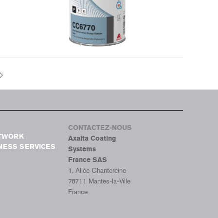
CONTACTEZ-NOUS
ETWORK
Axalta Coating
NESS SERVICES
Systems
France SAS
1, Allée Chantereine
78711 Mantes-la-Ville
France