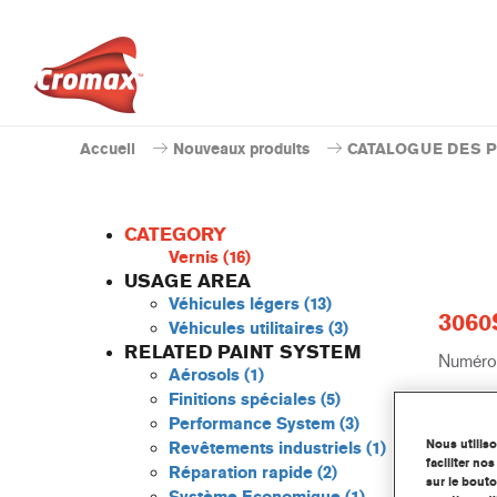
Accueil
Nouveaux produits
CATALOGUE DES 
CATEGORY
Vernis
(16)
USAGE AREA
Véhicules légers
(13)
3060S
Véhicules utilitaires
(3)
RELATED PAINT SYSTEM
Numéro 
Aérosols
(1)
Finitions spéciales
(5)
Code du
Performance System
(3)
Nous utilis
Revêtements industriels
(1)
Plus 
faciliter n
Réparation rapide
(2)
sur le bouto