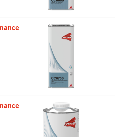
rmance
rmance