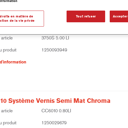
information
droits en matière de
Tout refuser
Accepter
ction de la vie privée
S Vernis VOC Ultra Productif
article
3750S 5.00 LI
 produit
1250093949
d'information
10 Système Vernis Semi Mat Chroma
article
CC6010 0.80LI
 produit
1250029679