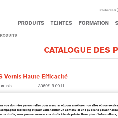
Rechercher
PRODUITS
TEINTES
FORMATION
PRODUITS
CATALOGUE DES 
 Vernis Haute Efficacité
article
3060S 5.00 LI
 produit
1250007493
ons vos données personnelles pour mesurer et pour améliorer nos sites et nos servic
d'information
os campagnes marketing et pour vous fournir un contenu et une publicité personnalisé
n de droite, vous pouvez exercer vos droits à la vie privée. Pour plus d’informations