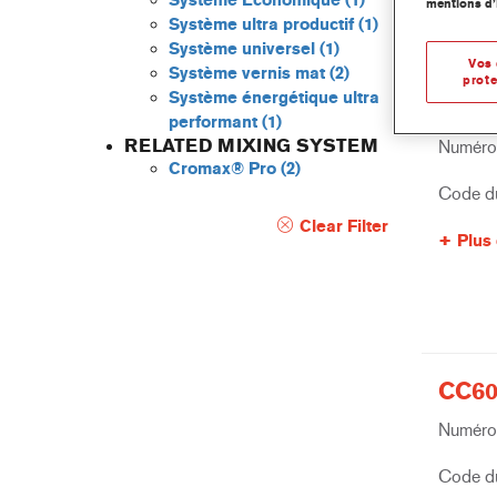
Système Economique
(1)
mentions d’
Système ultra productif
(1)
Système universel
(1)
Vos 
Système vernis mat
(2)
prote
Système énergétique ultra
3750
performant
(1)
RELATED MIXING SYSTEM
Numéro 
Cromax® Pro
(2)
Code du
Clear Filter
Plus 
CC60
Numéro 
Code du