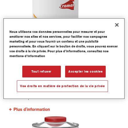
Nous utilisons vos données personnelles pour mesurer et pour
améliorer nos sites et nos services, pour faciliter nos campagnes
marketing et pour vous fournir un contenu et une publicité
personnalisés. En cliquant sur le bouton de droite, vous pouvez exercer
vos droits à la vie privée. Pour plus d’informations, consultez nos
mentions d’information
EV316 Imron® Fleet Line Industrie
Tout refuser
Accepter les cookies
Activateur Pur Rapide
Numéro article
EV316 1.00 LI
Vos droits en matière de protection de la vie privée
Code du produit
1250060002
Plus d'information