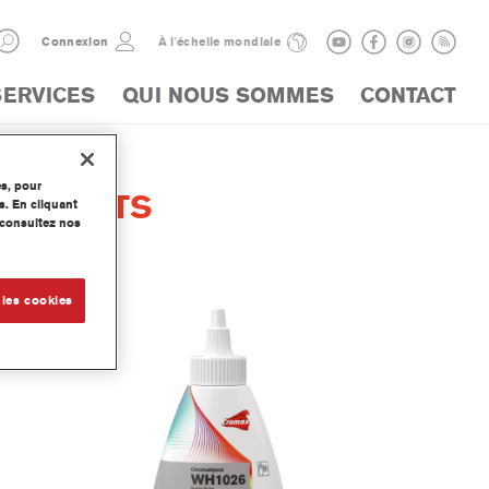
Connexion
À l'échelle mondiale
SERVICES
QUI NOUS SOMMES
CONTACT
es, pour
PRODUITS
s. En cliquant
, consultez nos
 les cookies