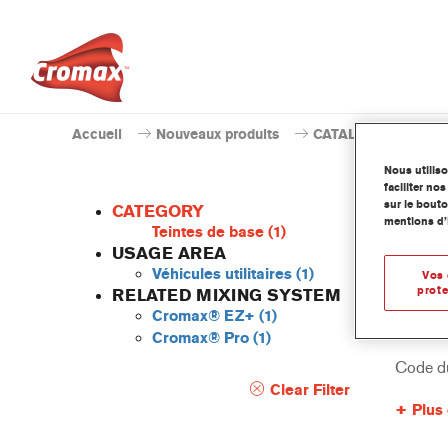
Accueil
Nouveaux produits
CATALOGUE DES 
Nous utilis
faciliter n
sur le bouto
CATEGORY
mentions d’
Teintes de base
(1)
USAGE AREA
Véhicules utilitaires
(1)
Vos 
WH10
prote
RELATED MIXING SYSTEM
Cromax® EZ+
(1)
Numéro 
Cromax® Pro
(1)
Code du
Clear Filter
Plus 