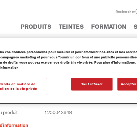
Rechercher
PRODUITS
TEINTES
FORMATION
PRODUITS
ons vos données personnelles pour mesurer et pour améliorer nos sites et nos servic
CATALOGUE DES 
os campagnes marketing et pour vous fournir un contenu et une publicité personnalisé
n de droite, vous pouvez exercer vos droits à la vie privée. Pour plus d’informations
information
droits en matière de
Tout refuser
Accepter
26 ChromaHybrid Or Solaire
ction de la vie privée
article
WH1026 100 ML BT
 produit
1250043948
d'information