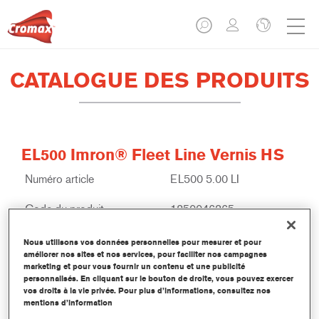
CATALOGUE DES PRODUITS
EL500 Imron® Fleet Line Vernis HS
Numéro article
EL500 5.00 LI
Code du produit
1250046365
Plus d'information
Nous utilisons vos données personnelles pour mesurer et pour
améliorer nos sites et nos services, pour faciliter nos campagnes
marketing et pour vous fournir un contenu et une publicité
personnalisés. En cliquant sur le bouton de droite, vous pouvez exercer
vos droits à la vie privée. Pour plus d’informations, consultez nos
mentions d’information