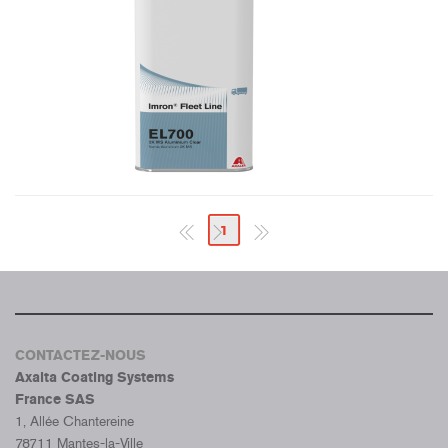
1
CONTACTEZ-NOUS
Axalta Coating Systems
France SAS
1, Allée Chantereine
78711 Mantes-la-Ville