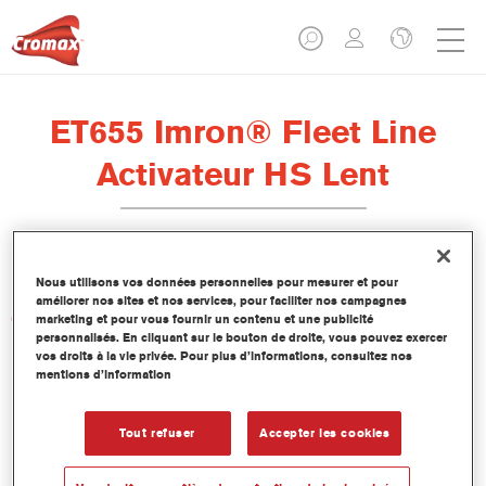
ET655 Imron® Fleet Line
Activateur HS Lent
Nous utilisons vos données personnelles pour mesurer et pour
améliorer nos sites et nos services, pour faciliter nos campagnes
Caractéristiques du produit
marketing et pour vous fournir un contenu et une publicité
personnalisés. En cliquant sur le bouton de droite, vous pouvez exercer
vos droits à la vie privée. Pour plus d’informations, consultez nos
mentions d’information
Product Variant
Not available
Tout refuser
Accepter les cookies
Numéro article
ET655 5.00 LI