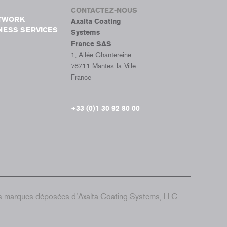
CONTACTEZ-NOUS
ETWORK
Axalta Coating
NESS SERVICES
Systems
France SAS
1, Allée Chantereine
78711 Mantes-la-Ville
France
+33 (0)1 30 92 80 00
es marques déposées d’Axalta Coating Systems, LLC