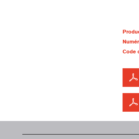
Produc
Numéro
Code d