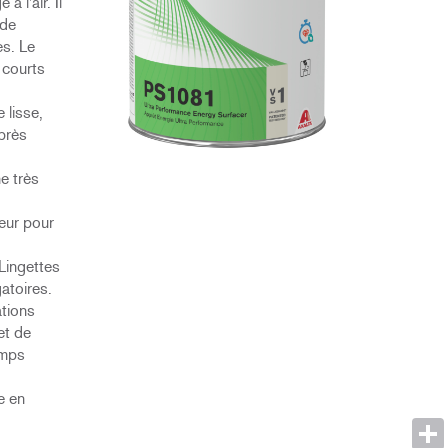
 l'air. Il
 de
es. Le
 courts
 lisse,
après
e très
eur pour
 Lingettes
atoires.
ations
et de
emps
e en