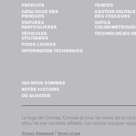
PRODUITS
TEINTES
CATALOGUE DES
GESTION DIGITALE
PRODUITS
DES COULEURS
VOITURES
OUTILS
PARTICULIERES
COLORIMÉTRIQUE
VÉHICULES
TECHNOLOGIES DE
UTILITAIRES
POIDS LOURDS
INFORMATION TECHNIQUES
QUI NOUS SOMMES
NOTRE HISTOIRE
OÙ ACHETER
Le logo de Cromax, Cromax et tous les noms de produi
et/ou de ses sociétés affiliées. Les autres marques appar
|
Privacy Statement
Terms of use