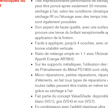
éristiques du
Très impressionnante performance de séchage à
t
peut être poncé après seulement 20 minutes
sèchage à l'air, selon les conditions climatiqu
séchage IR ou l'étuvage avec des temps très
sont également possibles.
Son aspect de haute qualité, avec une surface
procure une tenue du brillant exceptionnelle 
application de la finition.
Facile à appliquer, jusqu'à 4 couches, avec un
bonne stabilité verticale.
Ratio de mélange simple en 1:1 avec l'Activat
Apprêt Energie AR7802.
Sur les supports métalliques, l'utilisation des
de Prétraitement du Métal PS1800 sont oblig
Micro-réparations, petites réparations, répar
d'éléments, en fait tous types de réparations 
toutes tailles peuvent être traités en même t
grâce au séchage à l'air.
Fait partie du concept ValueShade: disponibl
blanc (VS1), gris (VS4) et noir (VS7).
En combinaison avec l'additif plastique ultra