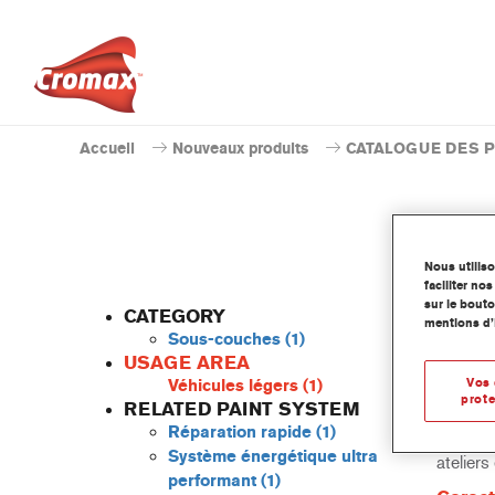
Accueil
Nouveaux produits
CATALOGUE DES 
Nous utilis
faciliter n
sur le bouto
CATEGORY
mentions d’
Sous-couches
(1)
USAGE AREA
Vos 
Véhicules légers
(1)
Basé su
prote
RELATED PAINT SYSTEM
- PS108
Réparation rapide
(1)
Avec une
Système énergétique ultra
atelier
performant
(1)