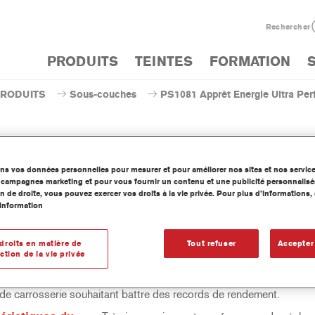
Rechercher
PRODUITS
TEINTES
FORMATION
PRODUITS
Sous-couches
PS1081 Apprêt Energie Ultra Pe
ons vos données personnelles pour mesurer et pour améliorer nos sites et nos servic
PS1081 Apprêt Energie Ultra
os campagnes marketing et pour vous fournir un contenu et une publicité personnalisé
n de droite, vous pouvez exercer vos droits à la vie privée. Pour plus d’informations
information
droits en matière de
Tout refuser
Accepter
r une chimie nouvelle, l'Apprêt Energie Ultra Performance PS1081
ction de la vie privée
7 de Cromax permet un procédé de préparation beaucoup plus pro
 impressionnante performance de séchage à l'air, il est idéal pour 
s de carrosserie souhaitant battre des records de rendement.