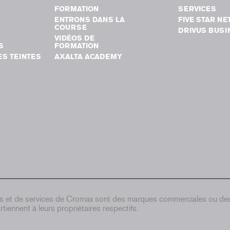
FORMATION
SERVICES
ENTRONS DANS LA
FIVE STAR N
COURSE
DRIVUS BUSI
VIDÉOS DE
S
FORMATION
S TEINTES
AXALTA ACADEMY
ts et de services de Cromax sont des marques commerciales ou d
tiennent à leurs propriétaires respectifs.