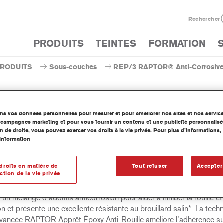
Rechercher
PRODUITS
TEINTES
FORMATION
PRODUITS
Sous-couches
REP/3 RAPTOR® Anti-Corrosive 
ons vos données personnelles pour mesurer et pour améliorer nos sites et nos servic
os campagnes marketing et pour vous fournir un contenu et une publicité personnalisé
REP/3 RAPTOR® Anti-Corrosive
n de droite, vous pouvez exercer vos droits à la vie privée. Pour plus d’informations
information
droits en matière de
Tout refuser
Accepter
ction de la vie privée
Apprêt Époxy Anti-Rouille est un primaire 2K haute performance,
ement conçu pour être utilisé sous la peinture protectrice RAPTOR. 
 un mélange d’additifs anticorrosion pour aider à inhiber la rouille et 
n et présente une excellente résistante au brouillard salin*. La tech
avancée RAPTOR Apprêt Époxy Anti-Rouille améliore l’adhérence sur