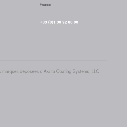
France
+33 (0)1 30 92 80 00
es marques déposées d’Axalta Coating Systems, LLC