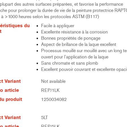
 plupart des autres surfaces préparées, et favorise la performance
uche pour prolonger la durée de vie de la peinture protectrice RAPT
é à >1000 heures selon les protocoles ASTM (B117)
éristiques du
Facile à appliquer
t
Excellente résistance à la corrosion
Bonnes propriétés de ponçage
Aspect de brillance de la laque excellent
Processus mouillé sur mouillé avec un long 
ouvert pour l’application de la laque
Sans chromate et sans plomb
Excellent pouvoir couvrant et excellente opaci
t Variant
Not available
 article
REP/1LK
u produit
1250034082
t Variant
5LT
 article
REP/5LK