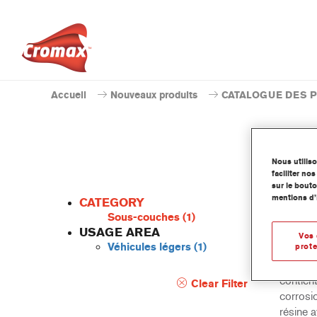
Accueil
Nouveaux produits
CATALOGUE DES 
Nous utilis
faciliter n
sur le bouto
mentions d’
CATEGORY
Sous-couches
(1)
USAGE AREA
Vos 
Véhicules légers
(1)
prote
RAPTOR 
spécial
contient
Clear Filter
corrosio
résine 