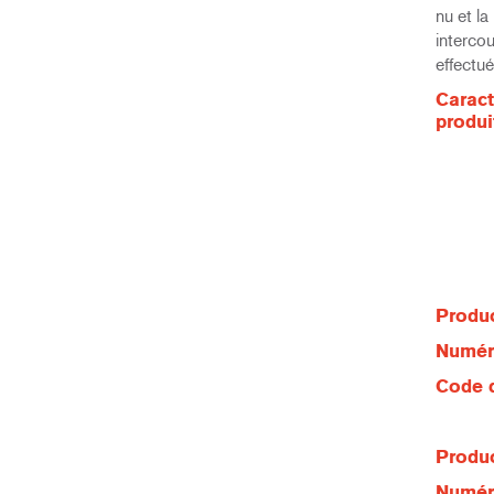
nu et la
interco
effectu
Caract
produi
Produc
Numéro
Code d
Produc
Numéro