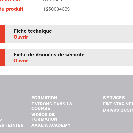
u produit
1250034083
Fiche technique
Ouvrir
Fiche de données de sécurité
Ouvrir
FORMATION
SERVICES
ENTRONS DANS LA
FIVE STAR N
COURSE
DRIVUS BUSI
VIDÉOS DE
S
FORMATION
S TEINTES
AXALTA ACADEMY