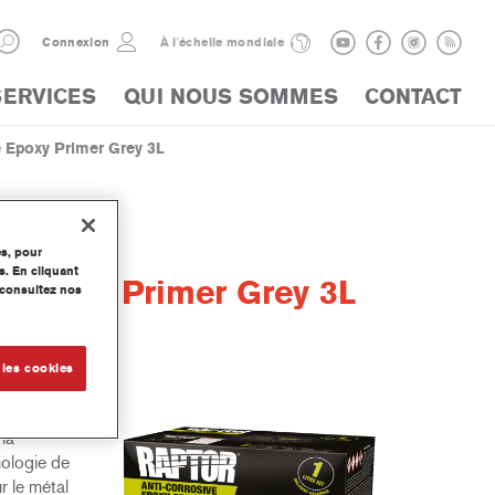
Connexion
À l'échelle mondiale
SERVICES
QUI NOUS SOMMES
CONTACT
Epoxy Primer Grey 3L
es, pour
s. En cliquant
 Epoxy Primer Grey 3L
, consultez nos
 les cookies
Il
la
nologie de
 le métal