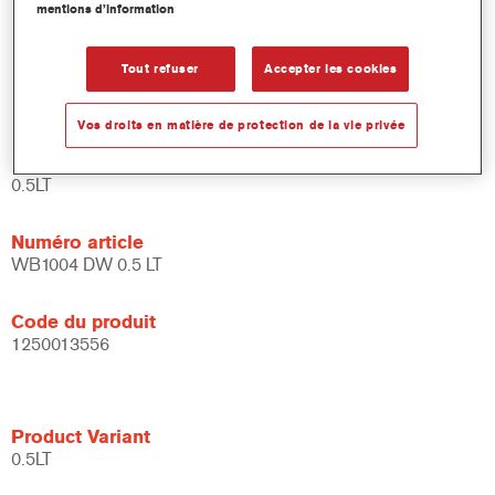
mentions d’information
et de liants.
Large fenêtre d'application.
Flexible - peut être utilisé dans différentes conditions
Tout refuser
Accepter les cookies
climatiques et avec différentes techniques d'application.
Vos droits en matière de protection de la vie privée
Product Variant
0.5LT
Numéro article
WB1004 DW 0.5 LT
Code du produit
1250013556
Product Variant
0.5LT