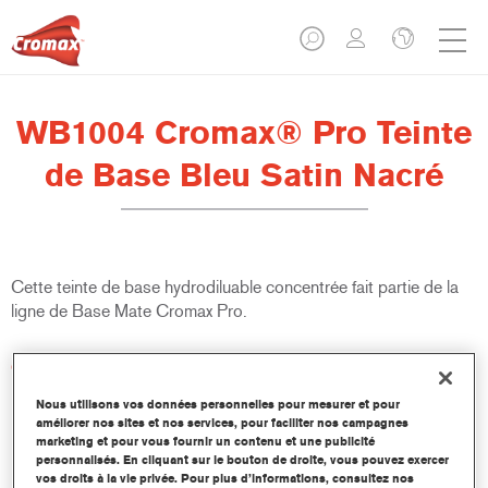
WB1004 Cromax® Pro Teinte
de Base Bleu Satin Nacré
Cette teinte de base hydrodiluable concentrée fait partie de la
ligne de Base Mate Cromax Pro.
Caractéristiques du produit
Excellent pouvoir couvrant avec une précision colorimétrique
Nous utilisons vos données personnelles pour mesurer et pour
remarquable.
améliorer nos sites et nos services, pour faciliter nos campagnes
Rapide et économique à utiliser, permettant d'augmenter le
marketing et pour vous fournir un contenu et une publicité
rendement et la productivité.
personnalisés. En cliquant sur le bouton de droite, vous pouvez exercer
vos droits à la vie privée. Pour plus d’informations, consultez nos
Fait partie d'un système dédié et complet de teintes de base