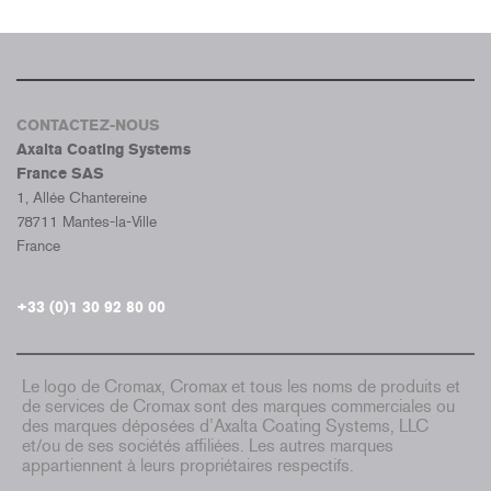
CONTACTEZ-NOUS
Axalta Coating Systems
France SAS
1, Allée Chantereine
78711 Mantes-la-Ville
France
+33 (0)1 30 92 80 00
Le logo de Cromax, Cromax et tous les noms de produits et
de services de Cromax sont des marques commerciales ou
des marques déposées d’Axalta Coating Systems, LLC
et/ou de ses sociétés affiliées. Les autres marques
appartiennent à leurs propriétaires respectifs.