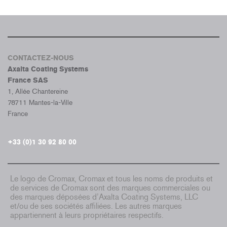
CONTACTEZ-NOUS
Axalta Coating Systems
France SAS
1, Allée Chantereine
78711 Mantes-la-Ville
France
+33 (0)1 30 92 80 00
Le logo de Cromax, Cromax et tous les noms de produits et
de services de Cromax sont des marques commerciales ou
des marques déposées d’Axalta Coating Systems, LLC
et/ou de ses sociétés affiliées. Les autres marques
appartiennent à leurs propriétaires respectifs.