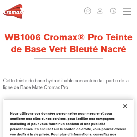
WB1006 Cromax® Pro Teinte
de Base Vert Bleuté Nacré
Cette teinte de base hydrodiluable concentrée fait partie de la
ligne de Base Mate Cromax Pro.
Caractéristiques du produit
Excellent pouvoir couvrant avec une précision colorimétrique
Nous utilisons vos données personnelles pour mesurer et pour
remarquable.
améliorer nos sites et nos services, pour faciliter nos campagnes
Rapide et économique à utiliser, permettant d'augmenter le
marketing et pour vous fournir un contenu et une publicité
rendement et la productivité.
personnalisés. En cliquant sur le bouton de droite, vous pouvez exercer
vos droits à la vie privée. Pour plus d’informations, consultez nos
Fait partie d'un système dédié et complet de teintes de base