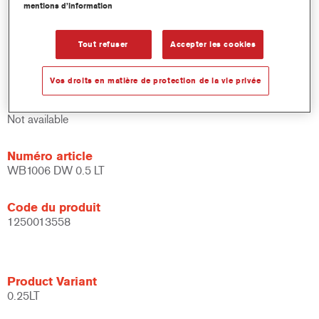
mentions d’information
et de liants.
Large fenêtre d'application.
Flexible - peut être utilisé dans différentes conditions
Tout refuser
Accepter les cookies
climatiques et avec différentes techniques d'application.
Vos droits en matière de protection de la vie privée
Product Variant
Not available
Numéro article
WB1006 DW 0.5 LT
Code du produit
1250013558
Product Variant
0.25LT