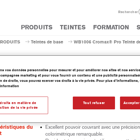
Rechercher
PRODUITS
TEINTES
FORMATION
PRODUITS
Teintes de base
WB1006 Cromax® Pro Teinte de 
ons vos données personnelles pour mesurer et pour améliorer nos sites et nos servic
os campagnes marketing et pour vous fournir un contenu et une publicité personnalisé
B1006 Cromax® Pro Teinte de 
n de droite, vous pouvez exercer vos droits à la vie privée. Pour plus d’informations
information
droits en matière de
Tout refuser
Accepter
ction de la vie privée
inte de base hydrodiluable concentrée fait partie de la ligne de Ba
Pro.
éristiques du
Excellent pouvoir couvrant avec une précision
t
colorimétrique remarquable.