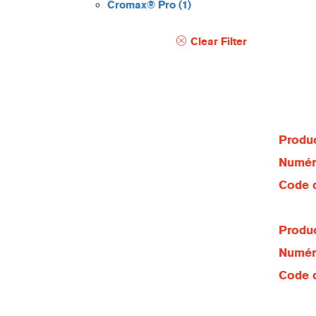
Cromax® Pro
(1)
Clear Filter
Produc
Numéro
Code d
Produc
Numéro
Code d