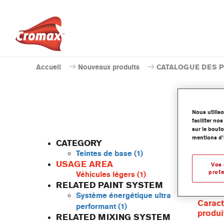
Accueil
Nouveaux produits
CATALOGUE DES 
Nous utilis
faciliter n
W
sur le bouto
mentions d’
CATEGORY
Teintes de base
(1)
USAGE AREA
Vos 
prote
Véhicules légers
(1)
Cette te
RELATED PAINT SYSTEM
Cromax 
Système énergétique ultra
Caract
performant
(1)
produi
RELATED MIXING SYSTEM