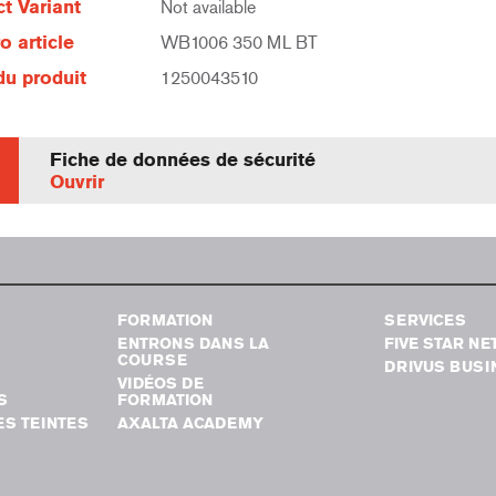
t Variant
Not available
 article
WB1006 350 ML BT
u produit
1250043510
Fiche de données de sécurité
Ouvrir
FORMATION
SERVICES
ENTRONS DANS LA
FIVE STAR N
COURSE
DRIVUS BUSI
VIDÉOS DE
S
FORMATION
S TEINTES
AXALTA ACADEMY