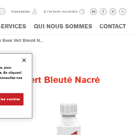
Connexion
À l'échelle mondiale
SERVICES
QUI NOUS SOMMES
CONTACT
Base Vert Bleuté N...
es, pour
s. En cliquant
Base Vert Bleuté Nacré
, consultez nos
 les cookies
se Mate