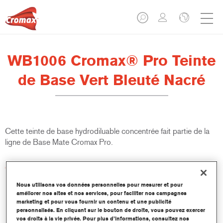
WB1006 Cromax® Pro Teinte
de Base Vert Bleuté Nacré
Cette teinte de base hydrodiluable concentrée fait partie de la
ligne de Base Mate Cromax Pro.
Caractéristiques du produit
Excellent pouvoir couvrant avec une précision colorimétrique
Nous utilisons vos données personnelles pour mesurer et pour
remarquable.
améliorer nos sites et nos services, pour faciliter nos campagnes
Rapide et économique à utiliser, permettant d'augmenter le
marketing et pour vous fournir un contenu et une publicité
rendement et la productivité.
personnalisés. En cliquant sur le bouton de droite, vous pouvez exercer
vos droits à la vie privée. Pour plus d’informations, consultez nos
Fait partie d'un système dédié et complet de teintes de base