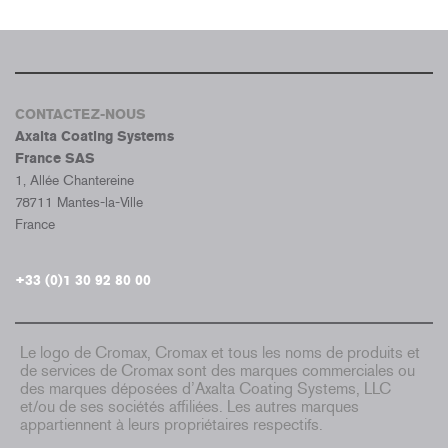
CONTACTEZ-NOUS
Axalta Coating Systems
France SAS
1, Allée Chantereine
78711 Mantes-la-Ville
France
+33 (0)1 30 92 80 00
Le logo de Cromax, Cromax et tous les noms de produits et
de services de Cromax sont des marques commerciales ou
des marques déposées d’Axalta Coating Systems, LLC
et/ou de ses sociétés affiliées. Les autres marques
appartiennent à leurs propriétaires respectifs.