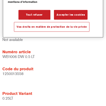
mentions d’information
et de liants.
Large fenêtre d'application.
Flexible - peut être utilisé dans différentes conditions
Tout refuser
Accepter les cookies
climatiques et avec différentes techniques d'application.
Vos droits en matière de protection de la vie privée
Product Variant
Not available
Numéro article
WB1006 DW 0.5 LT
Code du produit
1250013558
Product Variant
0.25LT