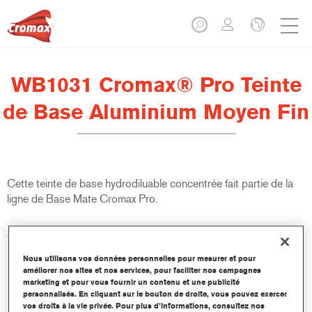
WB1031 Cromax® Pro Teinte
de Base Aluminium Moyen Fin
Cette teinte de base hydrodiluable concentrée fait partie de la
ligne de Base Mate Cromax Pro.
Caractéristiques du produit
Excellent pouvoir couvrant avec une précision colorimétrique
Nous utilisons vos données personnelles pour mesurer et pour
remarquable.
améliorer nos sites et nos services, pour faciliter nos campagnes
Rapide et économique à utiliser, permettant d'augmenter le
marketing et pour vous fournir un contenu et une publicité
rendement et la productivité.
personnalisés. En cliquant sur le bouton de droite, vous pouvez exercer
vos droits à la vie privée. Pour plus d’informations, consultez nos
Fait partie d'un système dédié et complet de teintes de base