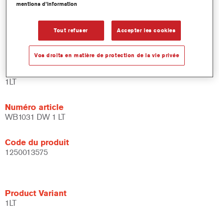
mentions d’information
et de liants.
Large fenêtre d'application.
Flexible - peut être utilisé dans différentes conditions
Tout refuser
Accepter les cookies
climatiques et avec différentes techniques d'application.
Vos droits en matière de protection de la vie privée
Product Variant
1LT
Numéro article
WB1031 DW 1 LT
Code du produit
1250013575
Product Variant
1LT