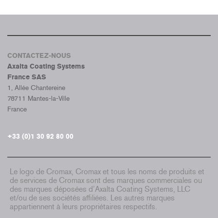
CONTACTEZ-NOUS
Axalta Coating Systems
France SAS
1, Allée Chantereine
78711 Mantes-la-Ville
France
+33 (0)1 30 92 80 00
Le logo de Cromax, Cromax et tous les noms de produits et
de services de Cromax sont des marques commerciales ou
des marques déposées d’Axalta Coating Systems, LLC
et/ou de ses sociétés affiliées. Les autres marques
appartiennent à leurs propriétaires respectifs.