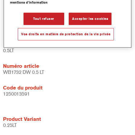
mentions d’information
et de liants.
Large fenêtre d'application.
Flexible - peut être utilisé dans différentes conditions
Tout refuser
Accepter les cookies
climatiques et avec différentes techniques d'application.
Vos droits en matière de protection de la vie privée
Product Variant
0.5LT
Numéro article
WB1732 DW 0.5 LT
Code du produit
1250013591
Product Variant
0.25LT