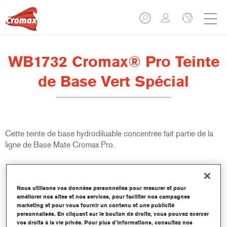
WB1732 Cromax® Pro Teinte
de Base Vert Spécial
Cette teinte de base hydrodiluable concentrée fait partie de la
ligne de Base Mate Cromax Pro.
Caractéristiques du produit
Excellent pouvoir couvrant avec une précision colorimétrique
Nous utilisons vos données personnelles pour mesurer et pour
remarquable.
améliorer nos sites et nos services, pour faciliter nos campagnes
Rapide et économique à utiliser, permettant d'augmenter le
marketing et pour vous fournir un contenu et une publicité
rendement et la productivité.
personnalisés. En cliquant sur le bouton de droite, vous pouvez exercer
vos droits à la vie privée. Pour plus d’informations, consultez nos
Fait partie d'un système dédié et complet de teintes de base