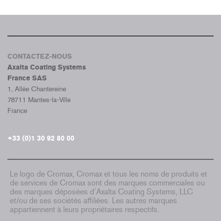
CONTACTEZ-NOUS
Axalta Coating Systems
France SAS
1, Allée Chantereine
78711 Mantes-la-Ville
France
+33 (0)1 30 92 80 00
Le logo de Cromax, Cromax et tous les noms de produits et
de services de Cromax sont des marques commerciales ou
des marques déposées d’Axalta Coating Systems, LLC
et/ou de ses sociétés affiliées. Les autres marques
appartiennent à leurs propriétaires respectifs.