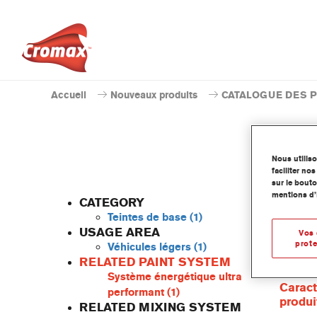
Accueil
Nouveaux produits
CATALOGUE DES 
Nous utilis
faciliter n
sur le bouto
mentions d’
CATEGORY
Teintes de base
(1)
USAGE AREA
Vos 
prote
Véhicules légers
(1)
Cette te
RELATED PAINT SYSTEM
Cromax 
Système énergétique ultra
Caract
performant
(1)
produi
RELATED MIXING SYSTEM