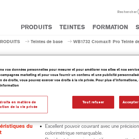
Rechercher
PRODUITS
TEINTES
FORMATION
PRODUITS
Teintes de base
WB1732 Cromax® Pro Teinte de 
ons vos données personnelles pour mesurer et pour améliorer nos sites et nos servic
os campagnes marketing et pour vous fournir un contenu et une publicité personnalisé
WB1732 Cromax® Pro Teinte d
n de droite, vous pouvez exercer vos droits à la vie privée. Pour plus d’informations
information
droits en matière de
Tout refuser
Accepter
ction de la vie privée
inte de base hydrodiluable concentrée fait partie de la ligne de Ba
Pro.
éristiques du
Excellent pouvoir couvrant avec une précision
t
colorimétrique remarquable.