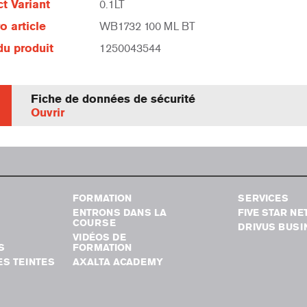
t Variant
0.1LT
 article
WB1732 100 ML BT
u produit
1250043544
Fiche de données de sécurité
Ouvrir
FORMATION
SERVICES
ENTRONS DANS LA
FIVE STAR N
COURSE
DRIVUS BUSI
VIDÉOS DE
S
FORMATION
S TEINTES
AXALTA ACADEMY