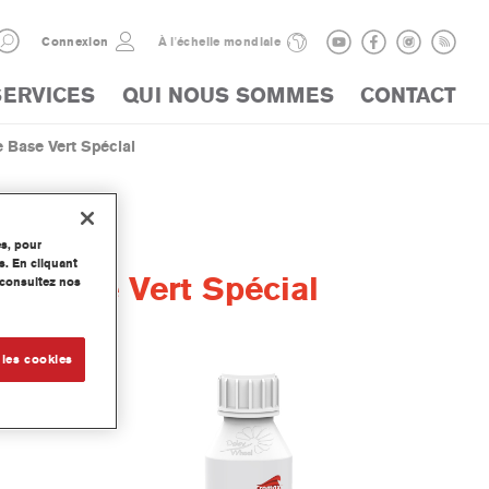
Connexion
À l'échelle mondiale
SERVICES
QUI NOUS SOMMES
CONTACT
Base Vert Spécial
es, pour
s. En cliquant
e Base Vert Spécial
, consultez nos
 les cookies
se Mate