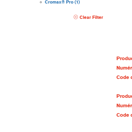
Cromax® Pro
(1)
Clear Filter
Produc
Numéro
Code d
Produc
Numéro
Code d