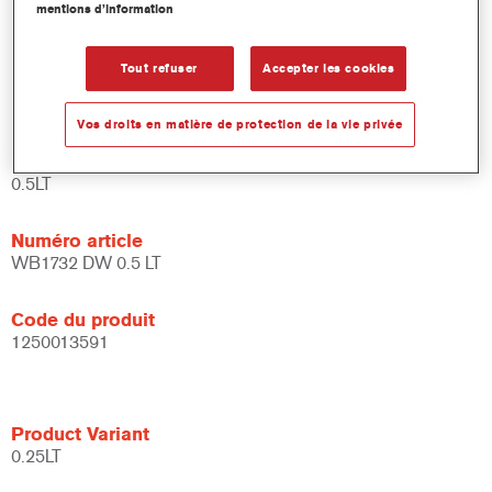
mentions d’information
et de liants.
Large fenêtre d'application.
Flexible - peut être utilisé dans différentes conditions
Tout refuser
Accepter les cookies
climatiques et avec différentes techniques d'application.
Vos droits en matière de protection de la vie privée
Product Variant
0.5LT
Numéro article
WB1732 DW 0.5 LT
Code du produit
1250013591
Product Variant
0.25LT