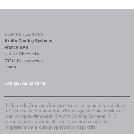
CONTACTEZ-NOUS
Axalta Coating Systems
France SAS
1, Allée Chantereine
78711 Mantes-la-Ville
France
+33 (0)1 30 92 80 00
Le logo de Cromax, Cromax et tous les noms de produits et
de services de Cromax sont des marques commerciales ou
des marques déposées d’Axalta Coating Systems, LLC
et/ou de ses sociétés affiliées. Les autres marques
appartiennent à leurs propriétaires respectifs.