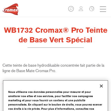
WB1732 Cromax® Pro Teinte
de Base Vert Spécial
Cette teinte de base hydrodiluable concentrée fait partie de la
ligne de Base Mate Cromax Pro.
Caractéristiques du produit
Excellent pouvoir couvrant avec une précision colorimétrique
Nous utilisons vos données personnelles pour mesurer et pour
remarquable.
améliorer nos sites et nos services, pour faciliter nos campagnes
Rapide et économique à utiliser, permettant d'augmenter le
marketing et pour vous fournir un contenu et une publicité
rendement et la productivité.
personnalisés. En cliquant sur le bouton de droite, vous pouvez exercer
vos droits à la vie privée. Pour plus d’informations, consultez nos
Fait partie d'un système dédié et complet de teintes de base