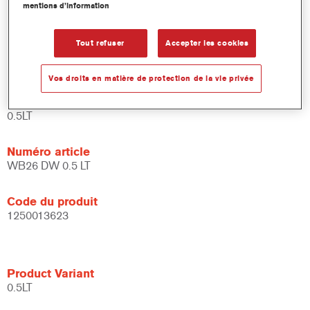
mentions d’information
et de liants.
Large fenêtre d'application.
Flexible - peut être utilisé dans différentes conditions
Tout refuser
Accepter les cookies
climatiques et avec différentes techniques d'application.
Vos droits en matière de protection de la vie privée
Product Variant
0.5LT
Numéro article
WB26 DW 0.5 LT
Code du produit
1250013623
Product Variant
0.5LT