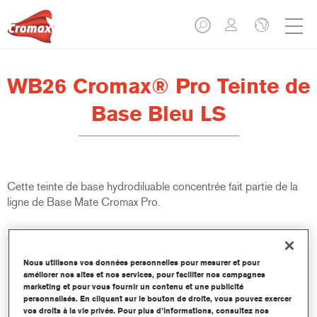
WB26 Cromax® Pro Teinte de
Base Bleu LS
Cette teinte de base hydrodiluable concentrée fait partie de la
ligne de Base Mate Cromax Pro.
Caractéristiques du produit
Excellent pouvoir couvrant avec une précision colorimétrique
Nous utilisons vos données personnelles pour mesurer et pour
remarquable.
améliorer nos sites et nos services, pour faciliter nos campagnes
Rapide et économique à utiliser, permettant d'augmenter le
marketing et pour vous fournir un contenu et une publicité
rendement et la productivité.
personnalisés. En cliquant sur le bouton de droite, vous pouvez exercer
vos droits à la vie privée. Pour plus d’informations, consultez nos
Fait partie d'un système dédié et complet de teintes de base