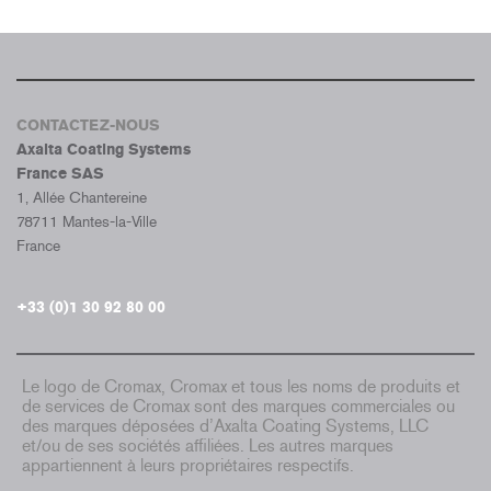
CONTACTEZ-NOUS
Axalta Coating Systems
France SAS
1, Allée Chantereine
78711 Mantes-la-Ville
France
+33 (0)1 30 92 80 00
Le logo de Cromax, Cromax et tous les noms de produits et
de services de Cromax sont des marques commerciales ou
des marques déposées d’Axalta Coating Systems, LLC
et/ou de ses sociétés affiliées. Les autres marques
appartiennent à leurs propriétaires respectifs.