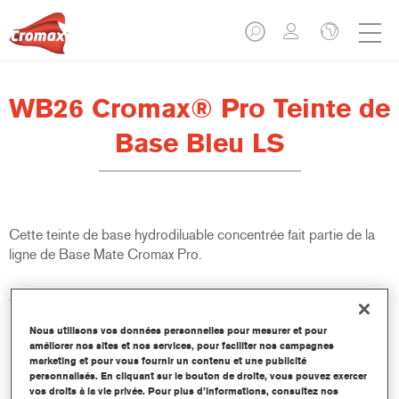
WB26 Cromax® Pro Teinte de
Base Bleu LS
Cette teinte de base hydrodiluable concentrée fait partie de la
ligne de Base Mate Cromax Pro.
Caractéristiques du produit
Excellent pouvoir couvrant avec une précision colorimétrique
Nous utilisons vos données personnelles pour mesurer et pour
remarquable.
améliorer nos sites et nos services, pour faciliter nos campagnes
Rapide et économique à utiliser, permettant d'augmenter le
marketing et pour vous fournir un contenu et une publicité
rendement et la productivité.
personnalisés. En cliquant sur le bouton de droite, vous pouvez exercer
vos droits à la vie privée. Pour plus d’informations, consultez nos
Fait partie d'un système dédié et complet de teintes de base