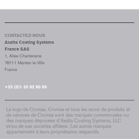
CONTACTEZ-NOUS
Axalta Coating Systems
France SAS
1, Allée Chantereine
78711 Mantes-la-Ville
France
+33 (0)1 30 92 80 00
Le logo de Cromax, Cromax et tous les noms de produits et
de services de Cromax sont des marques commerciales ou
des marques déposées d’Axalta Coating Systems, LLC
et/ou de ses sociétés affiliées. Les autres marques
appartiennent à leurs propriétaires respectifs.