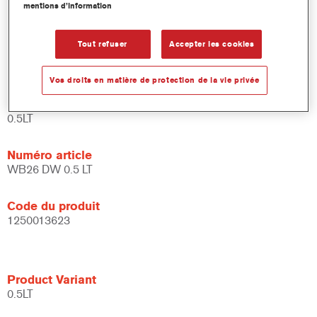
mentions d’information
et de liants.
Large fenêtre d'application.
Flexible - peut être utilisé dans différentes conditions
Tout refuser
Accepter les cookies
climatiques et avec différentes techniques d'application.
Vos droits en matière de protection de la vie privée
Product Variant
0.5LT
Numéro article
WB26 DW 0.5 LT
Code du produit
1250013623
Product Variant
0.5LT