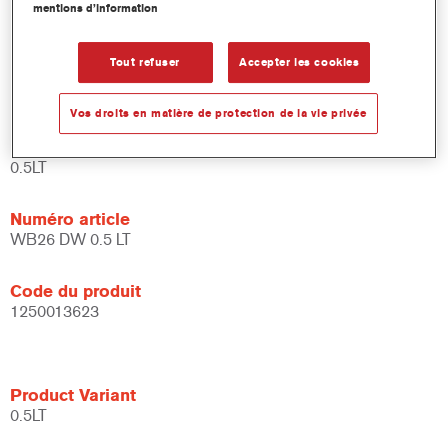
mentions d’information
et de liants.
Large fenêtre d'application.
Flexible - peut être utilisé dans différentes conditions
Tout refuser
Accepter les cookies
climatiques et avec différentes techniques d'application.
Vos droits en matière de protection de la vie privée
Product Variant
0.5LT
Numéro article
WB26 DW 0.5 LT
Code du produit
1250013623
Product Variant
0.5LT