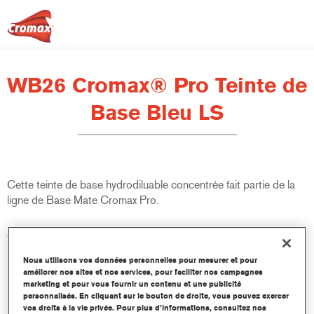
WB26 Cromax® Pro Teinte de
Base Bleu LS
Cette teinte de base hydrodiluable concentrée fait partie de la
ligne de Base Mate Cromax Pro.
Caractéristiques du produit
Excellent pouvoir couvrant avec une précision colorimétrique
Nous utilisons vos données personnelles pour mesurer et pour
remarquable.
améliorer nos sites et nos services, pour faciliter nos campagnes
Rapide et économique à utiliser, permettant d'augmenter le
marketing et pour vous fournir un contenu et une publicité
rendement et la productivité.
personnalisés. En cliquant sur le bouton de droite, vous pouvez exercer
vos droits à la vie privée. Pour plus d’informations, consultez nos
Fait partie d'un système dédié et complet de teintes de base