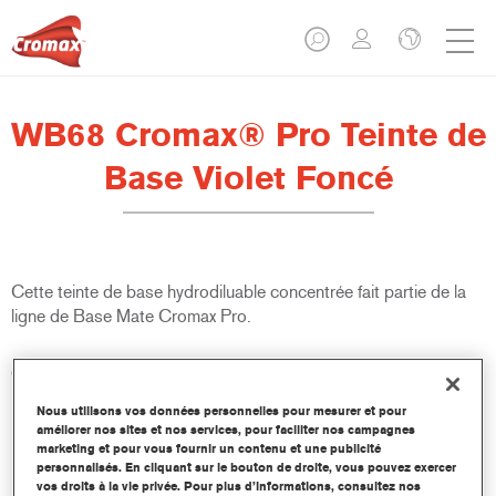
WB68 Cromax® Pro Teinte de
Base Violet Foncé
Cette teinte de base hydrodiluable concentrée fait partie de la
ligne de Base Mate Cromax Pro.
Caractéristiques du produit
Excellent pouvoir couvrant avec une précision colorimétrique
Nous utilisons vos données personnelles pour mesurer et pour
remarquable.
améliorer nos sites et nos services, pour faciliter nos campagnes
Rapide et économique à utiliser, permettant d'augmenter le
marketing et pour vous fournir un contenu et une publicité
rendement et la productivité.
personnalisés. En cliquant sur le bouton de droite, vous pouvez exercer
vos droits à la vie privée. Pour plus d’informations, consultez nos
Fait partie d'un système dédié et complet de teintes de base