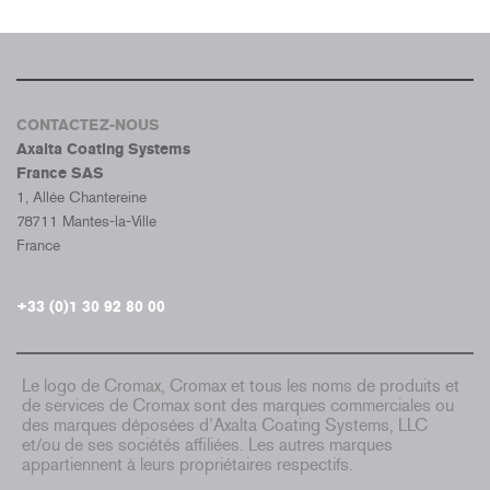
CONTACTEZ-NOUS
Axalta Coating Systems
France SAS
1, Allée Chantereine
78711 Mantes-la-Ville
France
+33 (0)1 30 92 80 00
Le logo de Cromax, Cromax et tous les noms de produits et
de services de Cromax sont des marques commerciales ou
des marques déposées d’Axalta Coating Systems, LLC
et/ou de ses sociétés affiliées. Les autres marques
appartiennent à leurs propriétaires respectifs.