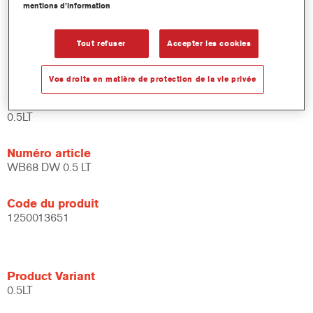
mentions d’information
et de liants.
Large fenêtre d'application.
Flexible - peut être utilisé dans différentes conditions
Tout refuser
Accepter les cookies
climatiques et avec différentes techniques d'application.
Vos droits en matière de protection de la vie privée
Product Variant
0.5LT
Numéro article
WB68 DW 0.5 LT
Code du produit
1250013651
Product Variant
0.5LT