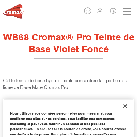
WB68 Cromax® Pro Teinte de
Base Violet Foncé
Cette teinte de base hydrodiluable concentrée fait partie de la
ligne de Base Mate Cromax Pro.
Caractéristiques du produit
Excellent pouvoir couvrant avec une précision colorimétrique
Nous utilisons vos données personnelles pour mesurer et pour
remarquable.
améliorer nos sites et nos services, pour faciliter nos campagnes
Rapide et économique à utiliser, permettant d'augmenter le
marketing et pour vous fournir un contenu et une publicité
rendement et la productivité.
personnalisés. En cliquant sur le bouton de droite, vous pouvez exercer
vos droits à la vie privée. Pour plus d’informations, consultez nos
Fait partie d'un système dédié et complet de teintes de base