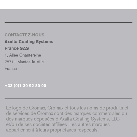
CONTACTEZ-NOUS
Axalta Coating Systems
France SAS
1, Allée Chantereine
78711 Mantes-la-Ville
France
+33 (0)1 30 92 80 00
Le logo de Cromax, Cromax et tous les noms de produits et
de services de Cromax sont des marques commerciales ou
des marques déposées d’Axalta Coating Systems, LLC
et/ou de ses sociétés affiliées. Les autres marques
appartiennent à leurs propriétaires respectifs.