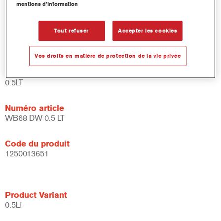
mentions d’information
et de liants.
Large fenêtre d'application.
Flexible - peut être utilisé dans différentes conditions
Tout refuser
Accepter les cookies
climatiques et avec différentes techniques d'application.
Vos droits en matière de protection de la vie privée
Product Variant
0.5LT
Numéro article
WB68 DW 0.5 LT
Code du produit
1250013651
Product Variant
0.5LT