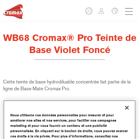
WB68 Cromax® Pro Teinte de
Base Violet Foncé
Cette teinte de base hydrodiluable concentrée fait partie de la
ligne de Base Mate Cromax Pro.
Caractéristiques du produit
Excellent pouvoir couvrant avec une précision colorimétrique
Nous utilisons vos données personnelles pour mesurer et pour
remarquable.
améliorer nos sites et nos services, pour faciliter nos campagnes
Rapide et économique à utiliser, permettant d'augmenter le
marketing et pour vous fournir un contenu et une publicité
rendement et la productivité.
personnalisés. En cliquant sur le bouton de droite, vous pouvez exercer
vos droits à la vie privée. Pour plus d’informations, consultez nos
Fait partie d'un système dédié et complet de teintes de base