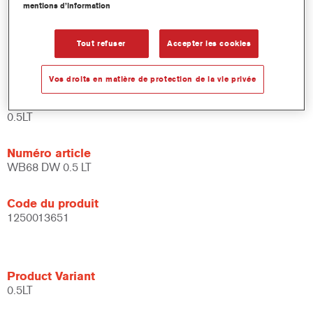
mentions d’information
et de liants.
Large fenêtre d'application.
Flexible - peut être utilisé dans différentes conditions
Tout refuser
Accepter les cookies
climatiques et avec différentes techniques d'application.
Vos droits en matière de protection de la vie privée
Product Variant
0.5LT
Numéro article
WB68 DW 0.5 LT
Code du produit
1250013651
Product Variant
0.5LT