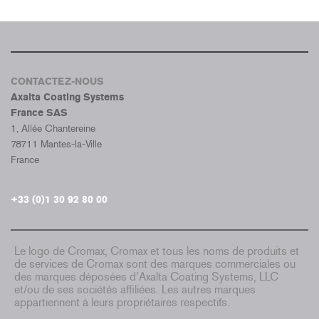
CONTACTEZ-NOUS
Axalta Coating Systems
France SAS
1, Allée Chantereine
78711 Mantes-la-Ville
France
+33 (0)1 30 92 80 00
Le logo de Cromax, Cromax et tous les noms de produits et
de services de Cromax sont des marques commerciales ou
des marques déposées d’Axalta Coating Systems, LLC
et/ou de ses sociétés affiliées. Les autres marques
appartiennent à leurs propriétaires respectifs.