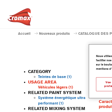
Accueil
Nouveaux produits
CATALOGUE DES 
Nous utilis
faciliter n
sur le bouto
mentions d’
CATEGORY
Teintes de base
(1)
USAGE AREA
Vos 
prote
Véhicules légers
(1)
Cette te
RELATED PAINT SYSTEM
Cromax 
Système énergétique ultra
Caract
performant
(1)
produi
RELATED MIXING SYSTEM