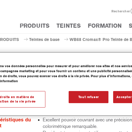
Rechercher
PRODUITS
TEINTES
FORMATION
PRODUITS
Teintes de base
WB68 Cromax® Pro Teinte de B
ons vos données personnelles pour mesurer et pour améliorer nos sites et nos servic
os campagnes marketing et pour vous fournir un contenu et une publicité personnalisé
WB68 Cromax® Pro Teinte de
n de droite, vous pouvez exercer vos droits à la vie privée. Pour plus d’informations
information
droits en matière de
Tout refuser
Accepter
ction de la vie privée
inte de base hydrodiluable concentrée fait partie de la ligne de Ba
Pro.
éristiques du
Excellent pouvoir couvrant avec une précision
t
colorimétrique remarquable.