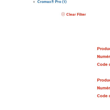
Cromax® Pro
(1)
Clear Filter
Produc
Numéro
Code d
Produc
Numéro
Code d