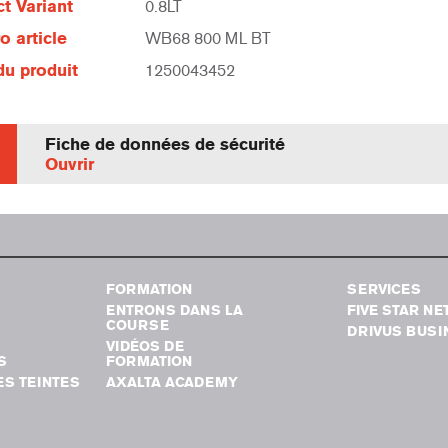
t Variant
0.8LT
 article
WB68 800 ML BT
u produit
1250043452
Fiche de données de sécurité
Ouvrir
FORMATION
SERVICES
ENTRONS DANS LA
FIVE STAR N
COURSE
DRIVUS BUSI
VIDÉOS DE
S
FORMATION
S TEINTES
AXALTA ACADEMY