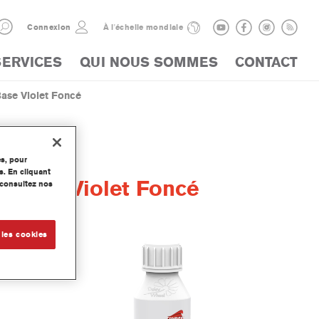
Connexion
À l'échelle mondiale
SERVICES
QUI NOUS SOMMES
CONTACT
ase Violet Foncé
es, pour
s. En cliquant
 Base Violet Foncé
, consultez nos
 les cookies
se Mate