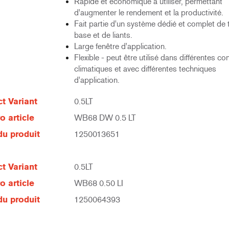
Rapide et économique à utiliser, permettant
d'augmenter le rendement et la productivité.
Fait partie d'un système dédié et complet de 
base et de liants.
Large fenêtre d'application.
Flexible - peut être utilisé dans différentes co
climatiques et avec différentes techniques
d'application.
t Variant
0.5LT
 article
WB68 DW 0.5 LT
u produit
1250013651
t Variant
0.5LT
 article
WB68 0.50 LI
u produit
1250064393