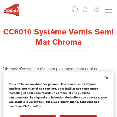
CC6010 Système Vernis Semi
Mat Chroma
Obtenez d'excellents résultats plus rapidement et plus
facilement que jamais. CC6020 Système Vernis Mat Chroma et
CC6010 Système Vernis Semi Mat Chroma s'adaptent à toutes
Nous utilisons vos données personnelles pour mesurer et pour
les réparations de finition mate, même pour les niveaux de
améliorer nos sites et nos services, pour faciliter nos campagnes
brillance ultra-faibles. Avec des temps de séchage nettement
marketing et pour vous fournir un contenu et une publicité
plus courts, ce système, le meilleur de sa catégorie, augmente
personnalisés. En cliquant sur le bouton de droite, vous pouvez exercer
vos droits à la vie privée. Pour plus d’informations, consultez nos
également la productivité de l'atelier de carrosserie.
mentions d’information
Caractéristiques du produit