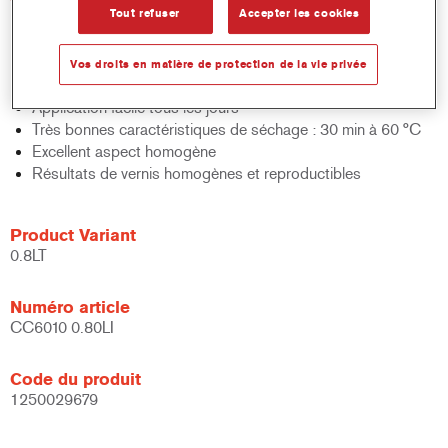
Tout refuser
Accepter les cookies
Convient pour la réparation de teintes OEM modernes et
ultra-mates
Large gamme de niveaux de brillance de 5 à 65 unités de
Vos droits en matière de protection de la vie privée
brillance à 60°
Application facile tous les jours
Très bonnes caractéristiques de séchage : 30 min à 60 °C
Excellent aspect homogène
Résultats de vernis homogènes et reproductibles
Product Variant
0.8LT
Numéro article
CC6010 0.80LI
Code du produit
1250029679