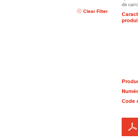
de carro
Clear Filter
Caract
produi
Produc
Numéro
Code d