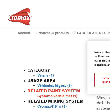
Accueil
Nouveaux produits
CATALOGUE DES 
Nous utilis
faciliter n
sur le bouto
mentions d’
CATEGORY
Vernis
(1)
Vos 
USAGE AREA
prote
Véhicules légers
(1)
Obtenez 
RELATED PAINT SYSTEM
CC6020
Système vernis mat
(1)
Chroma 
RELATED MIXING SYSTEM
de bril
Cromax® Pro
(1)
système,