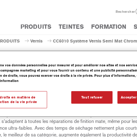
Rechercher
PRODUITS
TEINTES
FORMATION
PRODUITS
Vernis
CC6010 Système Vernis Semi Mat Chro
ons vos données personnelles pour mesurer et pour améliorer nos sites et nos servic
os campagnes marketing et pour vous fournir un contenu et une publicité personnalisé
n de droite, vous pouvez exercer vos droits à la vie privée. Pour plus d’informations
CC6010 Système Vernis 
information
droits en matière de
Tout refuser
Accepter
ction de la vie privée
d'excellents résultats plus rapidement et plus facilement que jamai
 Système Vernis Mat Chroma et CC6010 Système Vernis Semi M
s'adaptent à toutes les réparations de finition mate, même pour les
lance ultra-faibles. Avec des temps de séchage nettement plus court
 le meilleur de sa catégorie, augmente également la productivité de l