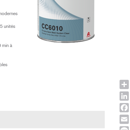
 modernes
5 unités
0 min à
bles
Shar
Link
Face
Emai