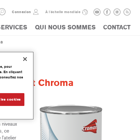
Connexion
À l'échelle mondiale
SERVICES
QUI NOUS SOMMES
CONTACT
ma
es, pour
s. En cliquant
, consultez nos
Semi Mat Chroma
 les cookies
s.
at
 niveaux
s, ce
'atelier