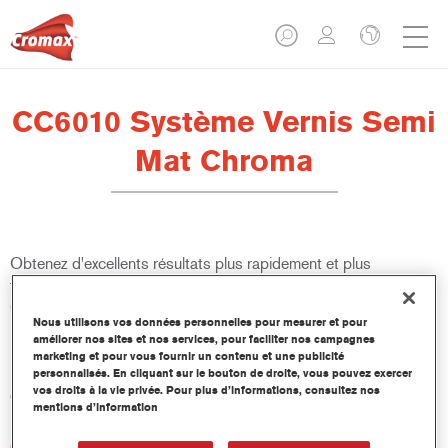
CC6010 Système Vernis Semi
Mat Chroma
Obtenez d'excellents résultats plus rapidement et plus
facilement que jamais. CC6020 Système Vernis Mat Chroma et
CC6010 Système Vernis Semi Mat Chroma s'adaptent à toutes
Nous utilisons vos données personnelles pour mesurer et pour
les réparations de finition mate, même pour les niveaux de
améliorer nos sites et nos services, pour faciliter nos campagnes
brillance ultra-faibles. Avec des temps de séchage nettement
marketing et pour vous fournir un contenu et une publicité
plus courts, ce système, le meilleur de sa catégorie, augmente
personnalisés. En cliquant sur le bouton de droite, vous pouvez exercer
vos droits à la vie privée. Pour plus d’informations, consultez nos
également la productivité de l'atelier de carrosserie.
mentions d’information
Caractéristiques du produit