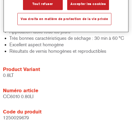
Tout refuser
Accepter les cookies
Convient pour la réparation de teintes OEM modernes et
ultra-mates
Large gamme de niveaux de brillance de 5 à 65 unités de
Vos droits en matière de protection de la vie privée
brillance à 60°
Application facile tous les jours
Très bonnes caractéristiques de séchage : 30 min à 60 °C
Excellent aspect homogène
Résultats de vernis homogènes et reproductibles
Product Variant
0.8LT
Numéro article
CC6010 0.80LI
Code du produit
1250029679