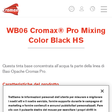
WB06 Cromax® Pro Mixing
Color Black HS
Questa tinta base concentrata all’acqua fa parte della linea di
Basi Opache Cromax Pro.
Caratteristiche del prodotto
Copertura e abbinamento colore eccellenti.
Veloce ed economica, aiuta ad incrementare i volumi delle
Trattiamo le informazioni personali dell`utente per misurare e migliorare
lavorazioni e la produttività.
i nostri siti e il nostro servizio, fornire supporto durante le campagne di
Fa parte di un completo sistema di tinte e resine dedicato.
marketing e fornire contenuti e annunci pubblicitari personalizzati. Fare
clic con il pulsante destro del mouse per esercitare i propri diritti in
Ampia finestra di applicazione.