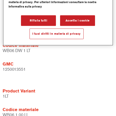
materia di privacy. Per ulteriori informazioni consultare la nostra
Flessibile – può essere usata in diverse condizioni climatiche
Informativa sulla privacy
e con diverse tecniche di applicazione.
Rifiuta tutti
Accetta i cookie
Product Variant
1LT
I tuoi diritti in materia di privacy
Codice materiale
WB06 DW 1 LT
GMC
1250013551
Product Variant
1LT
Codice materiale
WB06 1.00 LI