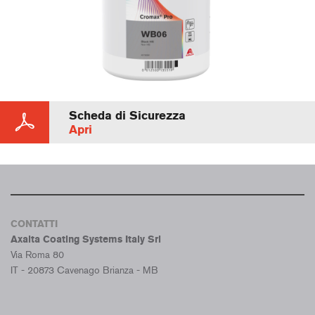
Scheda di Sicurezza
Apri
CONTATTI
Axalta Coating Systems Italy Srl
Via Roma 80
IT - 20873 Cavenago Brianza - MB