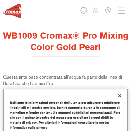
WB1009 Cromax® Pro Mixing
Color Gold Pearl
Questa tinta base concentrata all’acqua fa parte della linea di
Basi Opache Cromax Pro.
Caratteristiche del prodotto
Trattiamo le informazioni personali dell`utente per misurare e migliorare
Copertura e abbinamento colore eccellenti.
i nostri siti e il nostro servizio, fornire supporto durante le campagne di
Veloce ed economica, aiuta ad incrementare i volumi delle
marketing e fornire contenuti e annunci pubblicitari personalizzati. Fare
lavorazioni e la produttività.
clic con il pulsante destro del mouse per esercitare i propri diritti in
materia di privacy. Per ulteriori informazioni consultare la nostra
Fa parte di un completo sistema di tinte e resine dedicato.
Informativa sulla privacy
Ampia finestra di applicazione.