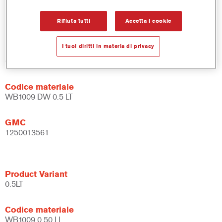
Flessibile – può essere usata in diverse condizioni climatiche
e con diverse tecniche di applicazione.
Rifiuta tutti
Accetta i cookie
I tuoi diritti in materia di privacy
Product Variant
0.5LT
Codice materiale
WB1009 DW 0.5 LT
GMC
1250013561
Product Variant
0.5LT
Codice materiale
WB1009 0.50 LI