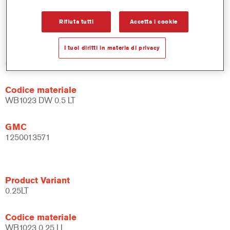
Flessibile – può essere usata in diverse condizioni climatiche
e con diverse tecniche di applicazione.
Rifiuta tutti
Accetta i cookie
I tuoi diritti in materia di privacy
Product Variant
0.5LT
Codice materiale
WB1023 DW 0.5 LT
GMC
1250013571
Product Variant
0.25LT
Codice materiale
WB1023 0.25 LI