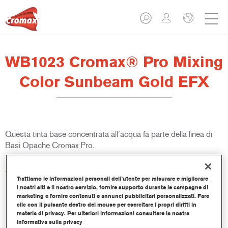
WB1023 Cromax® Pro Mixing
Color Sunbeam Gold EFX
Questa tinta base concentrata all’acqua fa parte della linea di
Basi Opache Cromax Pro.
Caratteristiche del prodotto
Trattiamo le informazioni personali dell`utente per misurare e migliorare
Copertura e abbinamento colore eccellenti.
i nostri siti e il nostro servizio, fornire supporto durante le campagne di
Veloce ed economica, aiuta ad incrementare i volumi delle
marketing e fornire contenuti e annunci pubblicitari personalizzati. Fare
lavorazioni e la produttività.
clic con il pulsante destro del mouse per esercitare i propri diritti in
materia di privacy. Per ulteriori informazioni consultare la nostra
Fa parte di un completo sistema di tinte e resine dedicato.
Informativa sulla privacy
Ampia finestra di applicazione.