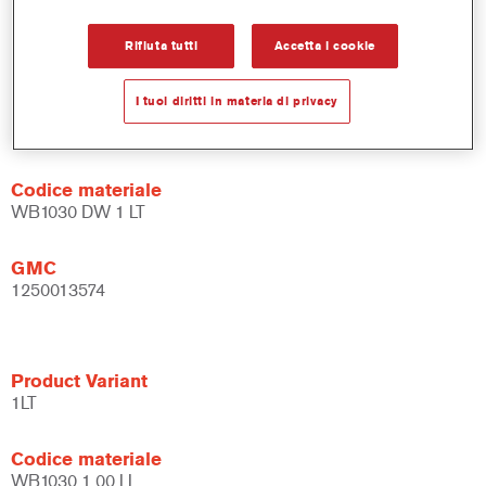
Flessibile – può essere usata in diverse condizioni climatiche
e con diverse tecniche di applicazione.
Rifiuta tutti
Accetta i cookie
I tuoi diritti in materia di privacy
Product Variant
1LT
Codice materiale
WB1030 DW 1 LT
GMC
1250013574
Product Variant
1LT
Codice materiale
WB1030 1.00 LI