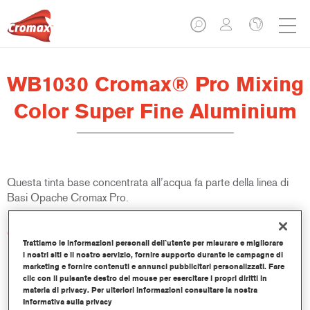
WB1030 Cromax® Pro Mixing
Color Super Fine Aluminium
Questa tinta base concentrata all’acqua fa parte della linea di
Basi Opache Cromax Pro.
Caratteristiche del prodotto
Trattiamo le informazioni personali dell`utente per misurare e migliorare
Copertura e abbinamento colore eccellenti.
i nostri siti e il nostro servizio, fornire supporto durante le campagne di
Veloce ed economica, aiuta ad incrementare i volumi delle
marketing e fornire contenuti e annunci pubblicitari personalizzati. Fare
lavorazioni e la produttività.
clic con il pulsante destro del mouse per esercitare i propri diritti in
materia di privacy. Per ulteriori informazioni consultare la nostra
Fa parte di un completo sistema di tinte e resine dedicato.
Informativa sulla privacy
Ampia finestra di applicazione.