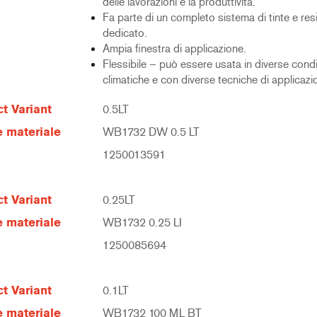
delle lavorazioni e la produttività.
Fa parte di un completo sistema di tinte e res
dedicato.
Ampia finestra di applicazione.
Flessibile – può essere usata in diverse condi
climatiche e con diverse tecniche di applicazi
t Variant
0.5LT
 materiale
WB1732 DW 0.5 LT
1250013591
t Variant
0.25LT
 materiale
WB1732 0.25 LI
1250085694
t Variant
0.1LT
 materiale
WB1732 100 ML BT