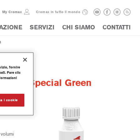
My Cromax
Cromax in tutto il mondo
AZIONE
SERVIZI
CHI SIAMO
CONTATTI
n
izio, fornire
ti. Fare clic
nformazioni
Color Special Green
a i cookie
e Cromax
 volumi