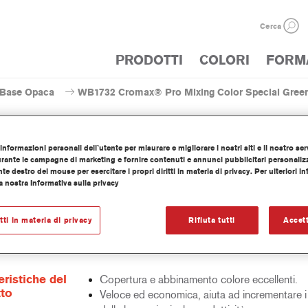
Cerca
PRODOTTI
COLORI
FORM
Base Opaca
WB1732 Cromax® Pro Mixing Color Special Gree
informazioni personali dell`utente per misurare e migliorare i nostri siti e il nostro serv
ante le campagne di marketing e fornire contenuti e annunci pubblicitari personalizza
nte destro del mouse per esercitare i propri diritti in materia di privacy. Per ulteriori i
WB1732 Cromax® Pro Mixing 
a nostra Informativa sulla privacy
itti in materia di privacy
Rifiuta tutti
Accett
tinta base concentrata all’acqua fa parte della linea di Basi Opach
eristiche del
Copertura e abbinamento colore eccellenti.
to
Veloce ed economica, aiuta ad incrementare i