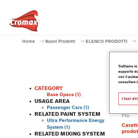
Home
Nuovi Prodotti
ELENCO PRODOTTI
Trattiamo le 
supporto dur
con il pulsa
consultare l
CATEGORY
Base Opaca
(1)
I tuoi dir
USAGE AREA
Passenger Cars
(1)
Questa 
RELATED PAINT SYSTEM
Pro.
Ultra Performance Energy
Caratt
System
(1)
prodot
RELATED MIXING SYSTEM