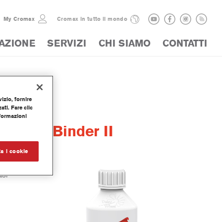
My Cromax
Cromax in tutto il mondo
AZIONE
SERVIZI
CHI SIAMO
CONTATTI
izio, fornire
ti. Fare clic
nformazioni
ecoat Binder II
a i cookie
asi