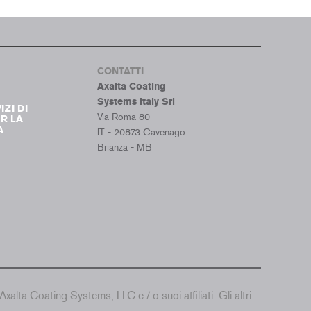
Tumb
CONTATTI
Axalta Coating
Systems Italy Srl
IZI DI
Via Roma 80
R LA
A
IT - 20873 Cavenago
Brianza - MB
alta Coating Systems, LLC e / o suoi affiliati. Gli altri