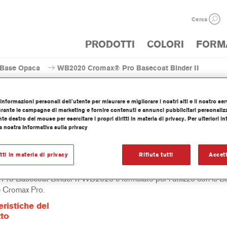
Cerca
PRODOTTI
COLORI
FORM
Base Opaca
WB2020 Cromax® Pro Basecoat Binder II
informazioni personali dell`utente per misurare e migliorare i nostri siti e il nostro serv
ante le campagne di marketing e fornire contenuti e annunci pubblicitari personalizza
nte destro del mouse per esercitare i propri diritti in materia di privacy. Per ulteriori i
a nostra Informativa sulla privacy
WB2020 Cromax® Pro Bas
itti in materia di privacy
Rifiuta tutti
Accett
Pro Basecoat Binder II WB2020 è formulato per l’utilizzo con le B
 Cromax Pro.
eristiche del
to