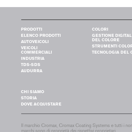
PRODOTTI
COLORI
ELENCO PRODOTTI
GESTIONE DIGITAL
DEL COLORE
AUTOVEICOLI
STRUMENTI COLO
VEICOLI
COMMERCIALI
TECNOLOGIA DEL 
INDUSTRIA
TDS-SDS
AUDURRA
CHI SIAMO
STORIA
DOVE ACQUISTARE
Il marchio Cromax, Cromax Coating Systems e tutti i nomi d
marchi sono di proprietà dei rispettivi proprietari.