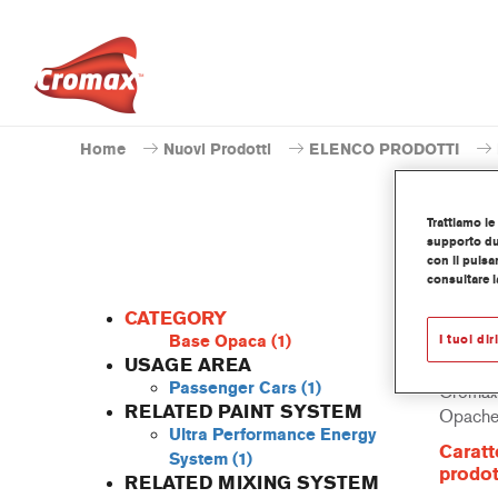
Home
Nuovi Prodotti
ELENCO PRODOTTI
Trattiamo le 
supporto dur
con il pulsa
consultare l
CATEGORY
Base Opaca
(1)
I tuoi dir
USAGE AREA
Passenger Cars
(1)
Cromax 
RELATED PAINT SYSTEM
Opache
Ultra Performance Energy
Caratt
System
(1)
prodot
RELATED MIXING SYSTEM