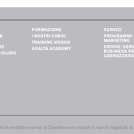
FORMAZIONE
SERVIZI
E
I NOSTRI CORSI
PROGRAMMI
MARKETING
TRAINING VIDEOS
RE
DRIVUS: SERV
AXALTA ACADEMY
BUSINESS PE
COLORE
CARROZZERI
i prodotti e servizi di Standox sono marchi o marchi registrati di Ax