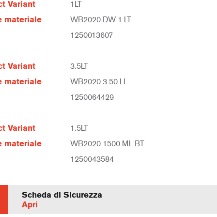
t Variant
1LT
 materiale
WB2020 DW 1 LT
1250013607
t Variant
3.5LT
 materiale
WB2020 3.50 LI
1250064429
t Variant
1.5LT
 materiale
WB2020 1500 ML BT
1250043584
Scheda di Sicurezza
Apri