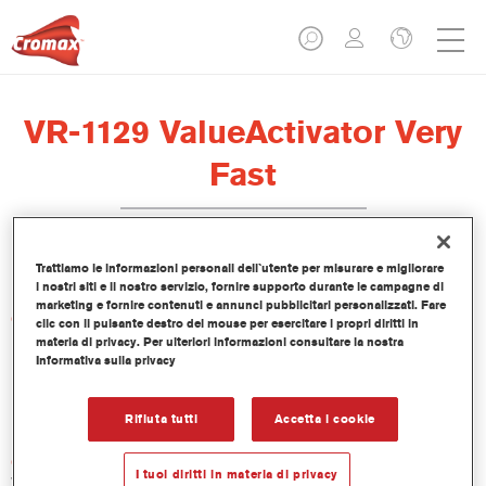
VR-1129 ValueActivator Very
Fast
Trattiamo le informazioni personali dell`utente per misurare e migliorare
i nostri siti e il nostro servizio, fornire supporto durante le campagne di
marketing e fornire contenuti e annunci pubblicitari personalizzati. Fare
Caratteristiche del prodotto
clic con il pulsante destro del mouse per esercitare i propri diritti in
materia di privacy. Per ulteriori informazioni consultare la nostra
Informativa sulla privacy
Product Variant
1LT
Rifiuta tutti
Accetta i cookie
Codice materiale
I tuoi diritti in materia di privacy
VR-1129 1.00 LI