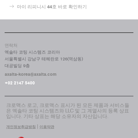
마이 리피니시 44호 바로 확인하기
연락처
엑솔타 코팅 시스템즈 코리아
서울특별시 강남구 테헤란로 126(역삼동)
대공빌딩 9층
axalta-korea@axalta.com
+02 2147 5400
크로맥스 로고, 크로맥스 표시가 된 모든 제품과 서비스들
은 엑솔타 코팅 시스템즈와 LLC 및 그 계열사의 등록 상표
입니다. 기타 상표는 해당 소유자의 자산입니다.
|
개인정보취급방침
이용약관