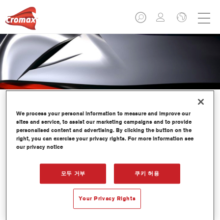
We process your personal information to measure and improve our
sites and service, to assist our marketing campaigns and to provide
personalised content and advertising. By clicking the button on the
right, you can exercise your privacy rights. For more information see
도장 전문가를 위한 엑솔타 소식
our privacy notice
지 마이 리피니시44호 발간
모두 거부
쿠키 허용
Your Privacy Rights
도장 전문가를 위한 엑솔타 소식지 2023년 겨울호 44호가