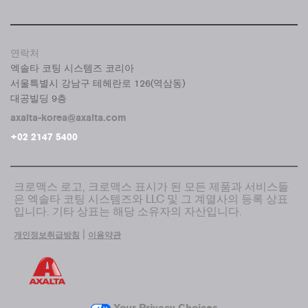
연락처
엑솔타 코팅 시스템즈 코리아
서울특별시 강남구 테헤란로 126(역삼동)
대공빌딩 9층
axalta-korea@axalta.com
+02 2147 5400
크로맥스 로고, 크로맥스 표시가 된 모든 제품과 서비스들
은 엑솔타 코팅 시스템즈와 LLC 및 그 계열사의 등록 상표
입니다. 기타 상표는 해당 소유자의 자산입니다.
|
개인정보취급방침
이용약관