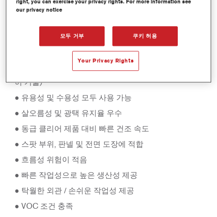
right, you can exercise your privacy rights. For more information see
CC7500 2K 하이솔리드 클리어
our privacy notice
CC7500은 합리적인 가격의 하이솔리드 클리어 제품으
로 동급 투명 대비 빠른 건조와 손쉬운 작업성 및 뛰어난
모두 거부
쿠키 허용
광택을 자랑합니다. 또한 우수한 외관 및 살오름성을 제
공합으로서 효율을 극대화시킵니다.
Your Privacy Rights
● 스타 폴리머 테크놀로지 적용(엑솔타의 낮은 VOC 특
허 기술)
● 유용성 및 수용성 모두 사용 가능
● 살오름성 및 광택 유지율 우수
● 동급 클리어 제품 대비 빠른 건조 속도
● 스팟 부위, 판넬 및 전면 도장에 적합
● 흐름성 위험이 적음
● 빠른 작업성으로 높은 생산성 제공
● 탁월한 외관 / 손쉬운 작업성 제공
● VOC 조건 충족