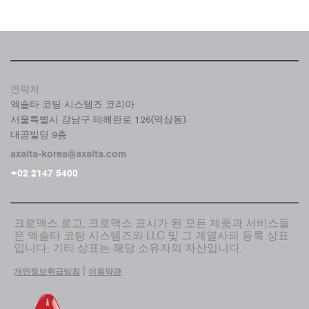
연락처
엑솔타 코팅 시스템즈 코리아
서울특별시 강남구 테헤란로 126(역삼동)
대공빌딩 9층
axalta-korea@axalta.com
+02 2147 5400
크로맥스 로고, 크로맥스 표시가 된 모든 제품과 서비스들
은 엑솔타 코팅 시스템즈와 LLC 및 그 계열사의 등록 상표
입니다. 기타 상표는 해당 소유자의 자산입니다.
|
개인정보취급방침
이용약관