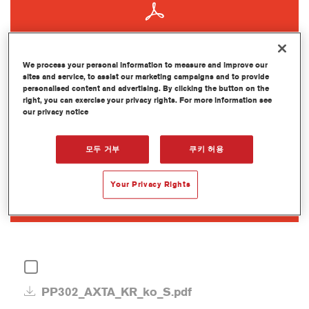
We process your personal information to measure and improve our
sites and service, to assist our marketing campaigns and to provide
personalised content and advertising. By clicking the button on the
right, you can exercise your privacy rights. For more information see
PP301_AXTA_KR_ko_S.pdf
our privacy notice
2024. 10. 11
(PDF 430.4 kB)
모두 거부
쿠키 허용
Your Privacy Rights
PP302_AXTA_KR_ko_S.pdf