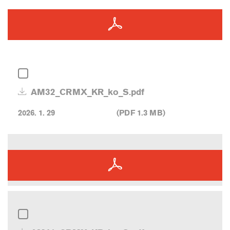
AM32_CRMX_KR_ko_S.pdf
2026. 1. 29
(PDF 1.3 MB)