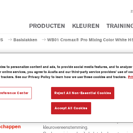
Z
PRODUCTEN
KLEUREN
TRAININ
US
Basislakken
WB01 Cromax® Pro Mixing Color White H
es to personalize content and ads, to provide social media features, and to analyze w
 online services, you agree to Axalta and our third-party service providers’ use of c
WB01 Cromax® Pro Mixing
 trackers. See our Privacy Policy to learn how we use these cookies and trackers.
Pri
reference Center
Reject All Non-Essential Cookies
concentreerde watergedragen mengkleur behoort tot het Cromax 
Accept All Cookies
at gamma.
t-
Uitstekende dekkracht met uitzonderlijk nauw
schappen
kleurovereenstemming.