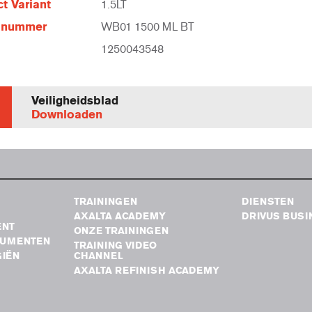
t Variant
1.5LT
elnummer
WB01 1500 ML BT
1250043548
Veiligheidsblad
Downloaden
TRAININGEN
DIENSTEN
AXALTA ACADEMY
DRIVUS BUSI
ENT
ONZE TRAININGEN
RUMENTEN
TRAINING VIDEO
IËN
CHANNEL
AXALTA REFINISH ACADEMY