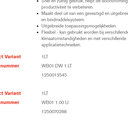
Snel en zuinig gebruik; helpt de doorstroming
productiviteit te verbeteren.
Maakt deel uit van een gevestigd en uitgebrei
en bindmiddelsysteem.
Uitgebreide toepassingsmogelijkheden.
Flexibel - kan gebruikt worden bij verschillend
klimaatomstandigheden en met verschillende
applicatietechnieken.
t Variant
1LT
elnummer
WB01 DW 1 LT
1250013545
t Variant
1LT
elnummer
WB01 1.00 LI
1250070288