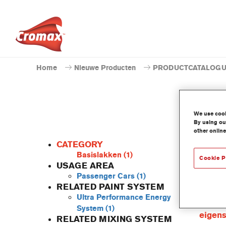
Home
Nieuwe Producten
PRODUCTCATALOG
We use cooki
By using our
other online
CATEGORY
Basislakken
(1)
Cookie P
USAGE AREA
Passenger Cars
(1)
Deze ge
RELATED PAINT SYSTEM
Baseco
Ultra Performance Energy
Produc
System
(1)
eigen
RELATED MIXING SYSTEM