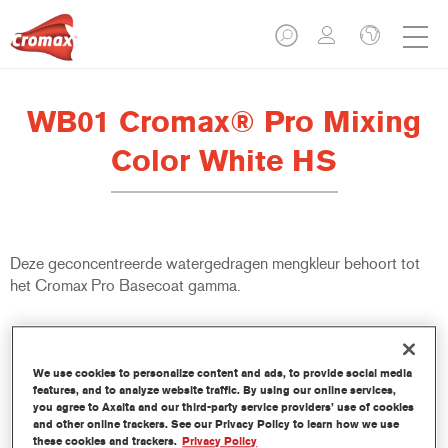
WB01 Cromax® Pro Mixing
Color White HS
Deze geconcentreerde watergedragen mengkleur behoort tot
het Cromax Pro Basecoat gamma.
Product- eigenschappen
Uitstekende dekkracht met uitzonderlijk nauwkeurige
We use cookies to personalize content and ads, to provide social media
kleurovereenstemming.
features, and to analyze website traffic. By using our online services,
Snel en zuinig gebruik; helpt de doorstroming en de
you agree to Axalta and our third-party service providers’ use of cookies
productiviteit te verbeteren.
and other online trackers. See our Privacy Policy to learn how we use
these cookies and trackers.
Privacy Policy
Maakt deel uit van een gevestigd en uitgebreid kleur- en