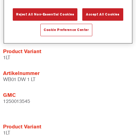
bindmiddelsysteem.
Uitgebreide toepassingsmogelijkheden.
Reject All Non-Essential Cookies
Accept All Cookies
Flexibel - kan gebruikt worden bij verschillende
klimaatomstandigheden en met verschillende
Cookie Preference Center
applicatietechnieken.
Product Variant
1LT
Artikelnummer
WB01 DW 1 LT
GMC
1250013545
Product Variant
1LT