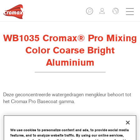
WB1035 Cromax® Pro Mixing
Color Coarse Bright
Aluminium
Deze geconcentreerde watergedragen mengkleur behoort tot
het Cromax Pro Basecoat gamma.
Product- eigenschappen
Uitstekende dekkracht met uitzonderlijk nauwkeurige
kleurovereenstemming.
We use cookies to personalize content and ads, to provide social media
features, and to analyze website traffic. By using our online services,
Snel en zuinig gebruik; helpt de doorstroming en de