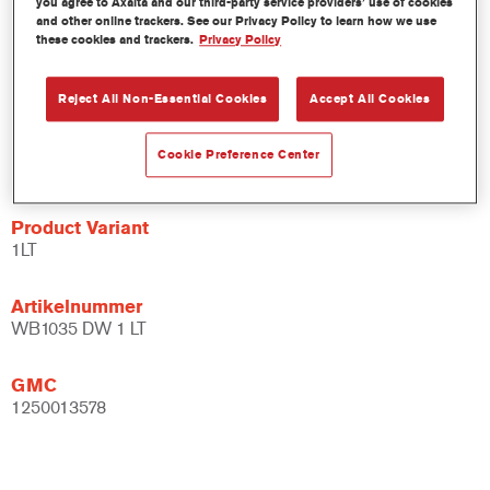
you agree to Axalta and our third-party service providers’ use of cookies
productiviteit te verbeteren.
and other online trackers. See our Privacy Policy to learn how we use
Maakt deel uit van een gevestigd en uitgebreid kleur- en
these cookies and trackers.
Privacy Policy
bindmiddelsysteem.
Uitgebreide toepassingsmogelijkheden.
Reject All Non-Essential Cookies
Accept All Cookies
Flexibel - kan gebruikt worden bij verschillende
klimaatomstandigheden en met verschillende
Cookie Preference Center
applicatietechnieken.
Product Variant
1LT
Artikelnummer
WB1035 DW 1 LT
GMC
1250013578