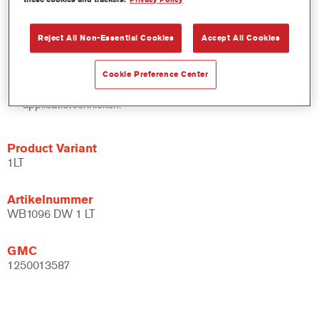
productiviteit te verbeteren.
Maakt deel uit van een gevestigd en uitgebreid kleur- en
Reject All Non-Essential Cookies
Accept All Cookies
bindmiddelsysteem.
Uitgebreide toepassingsmogelijkheden.
Flexibel - kan gebruikt worden bij verschillende
Cookie Preference Center
klimaatomstandigheden en met verschillende
applicatietechnieken.
Product Variant
1LT
Artikelnummer
WB1096 DW 1 LT
GMC
1250013587