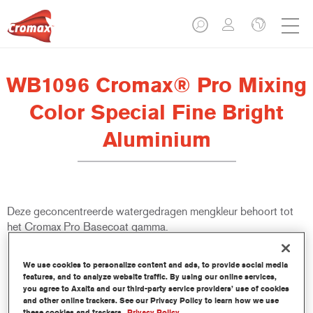
WB1096 Cromax® Pro Mixing
Color Special Fine Bright
Aluminium
Deze geconcentreerde watergedragen mengkleur behoort tot
het Cromax Pro Basecoat gamma.
Product- eigenschappen
We use cookies to personalize content and ads, to provide social media
Uitstekende dekkracht met uitzonderlijk nauwkeurige
features, and to analyze website traffic. By using our online services,
you agree to Axalta and our third-party service providers’ use of cookies
kleurovereenstemming.
and other online trackers. See our Privacy Policy to learn how we use
Snel en zuinig gebruik; helpt de doorstroming en de
these cookies and trackers.
Privacy Policy