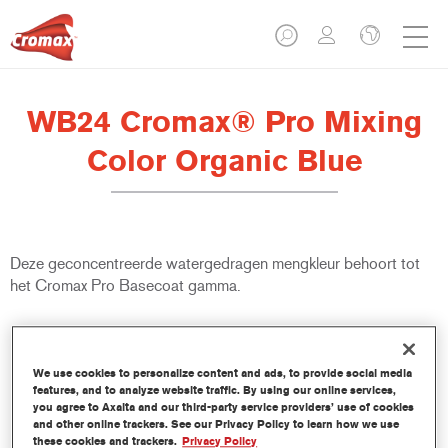
WB24 Cromax® Pro Mixing
Color Organic Blue
Deze geconcentreerde watergedragen mengkleur behoort tot
het Cromax Pro Basecoat gamma.
Product- eigenschappen
Uitstekende dekkracht met uitzonderlijk nauwkeurige
We use cookies to personalize content and ads, to provide social media
kleurovereenstemming.
features, and to analyze website traffic. By using our online services,
Snel en zuinig gebruik; helpt de doorstroming en de
you agree to Axalta and our third-party service providers’ use of cookies
productiviteit te verbeteren.
and other online trackers. See our Privacy Policy to learn how we use
these cookies and trackers.
Privacy Policy
Maakt deel uit van een gevestigd en uitgebreid kleur- en