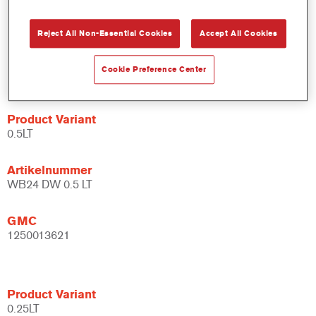
bindmiddelsysteem.
Uitgebreide toepassingsmogelijkheden.
Reject All Non-Essential Cookies
Accept All Cookies
Flexibel - kan gebruikt worden bij verschillende
klimaatomstandigheden en met verschillende
Cookie Preference Center
applicatietechnieken.
Product Variant
0.5LT
Artikelnummer
WB24 DW 0.5 LT
GMC
1250013621
Product Variant
0.25LT